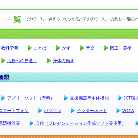
教科学習
ことば
かず
音楽
図工・美術
活動への見通し
身体の動き
アプリ・ソフト（有料）
支援機器等本体機能
ICT
スマートフォン
パソコン
インターネット
VOCA
周辺機器等
自作（プレゼンテーション作成ソフト等使用）