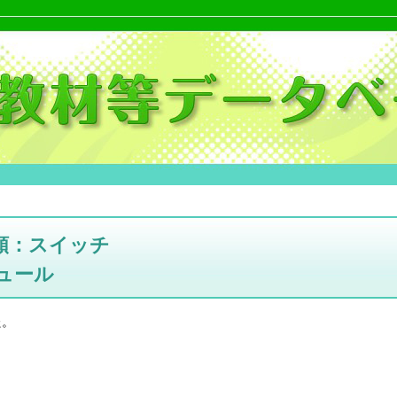
類：スイッチ
ュール
た。
。