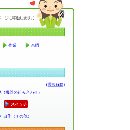
作業
余暇
(選択解除)
環境（機器の組み合わせ）
スイッチ
自作（その他）