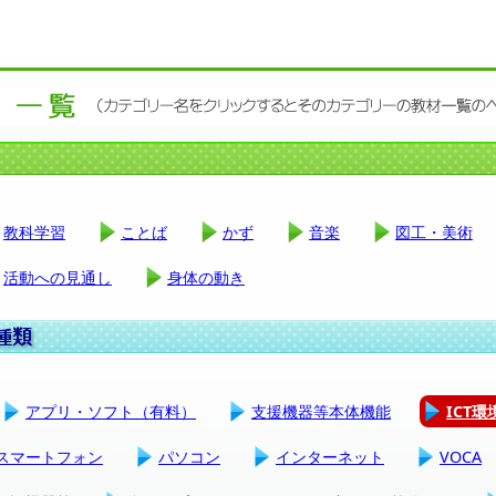
教科学習
ことば
かず
音楽
図工・美術
活動への見通し
身体の動き
アプリ・ソフト（有料）
支援機器等本体機能
ICT
スマートフォン
パソコン
インターネット
VOCA