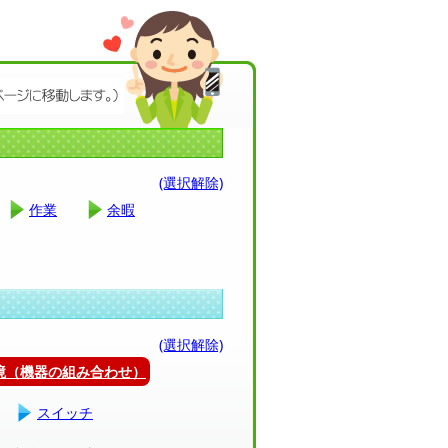
(選択解除)
作業
余暇
(選択解除)
環境（機器の組み合わせ）
スイッチ