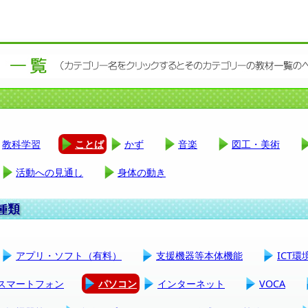
教科学習
ことば
かず
音楽
図工・美術
活動への見通し
身体の動き
アプリ・ソフト（有料）
支援機器等本体機能
ICT
スマートフォン
パソコン
インターネット
VOCA