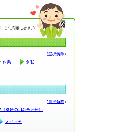
(選択解除)
作業
余暇
(選択解除)
環境（機器の組み合わせ）
スイッチ