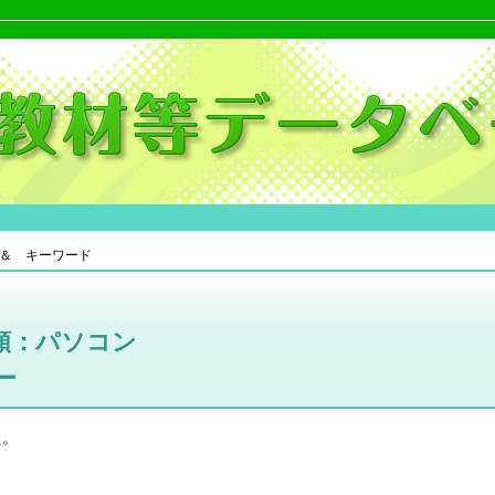
＆ キーワード
類：パソコン
ー
た。
。