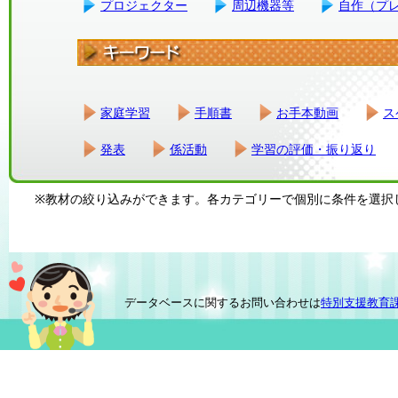
プロジェクター
周辺機器等
自作（プ
家庭学習
手順書
お手本動画
ス
発表
係活動
学習の評価・振り返り
※教材の絞り込みができます。各カテゴリーで個別に条件を選択
データベースに関するお問い合わせは
特別支援教育