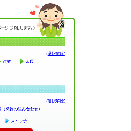
(選択解除)
作業
余暇
(選択解除)
環境（機器の組み合わせ）
スイッチ