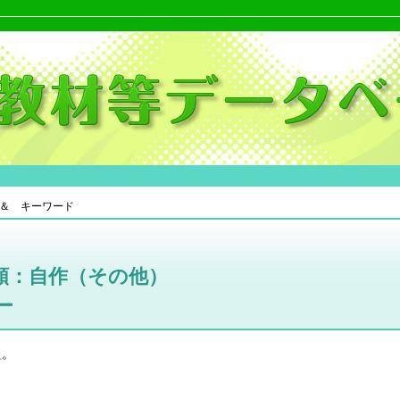
＆ キーワード
類：自作（その他）
ー
た。
。