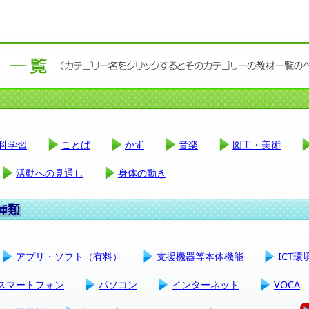
科学習
ことば
かず
音楽
図工・美術
活動への見通し
身体の動き
アプリ・ソフト（有料）
支援機器等本体機能
ICT
スマートフォン
パソコン
インターネット
VOCA