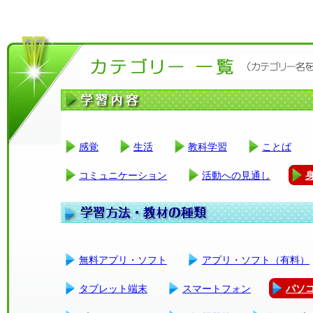
感覚
生活
教科学習
ことば
コミュニケーション
活動への見通し
無料アプリ・ソフト
アプリ・ソフト（有料）
タブレット端末
スマートフォン
パソ