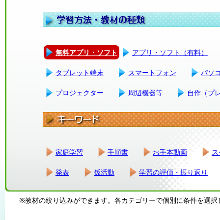
無料アプリ・ソフト
アプリ・ソフト（有料）
タブレット端末
スマートフォン
パソ
プロジェクター
周辺機器等
自作（プ
家庭学習
手順書
お手本動画
ス
発表
係活動
学習の評価・振り返り
※教材の絞り込みができます。各カテゴリーで個別に条件を選択