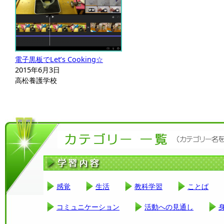
電子黒板でLet’s Cooking☆
2015年6月3日
高松養護学校
感覚
生活
教科学習
ことば
コミュニケーション
活動への見通し