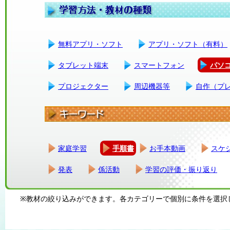
無料アプリ・ソフト
アプリ・ソフト（有料）
タブレット端末
スマートフォン
パソ
プロジェクター
周辺機器等
自作（プ
家庭学習
手順書
お手本動画
スケ
発表
係活動
学習の評価・振り返り
※教材の絞り込みができます。各カテゴリーで個別に条件を選択