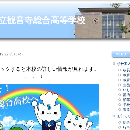
立観音寺総合高等学校
MENU
9:22:35 (37d)
学校案
ックすると本校の詳しい情報が見れます。
校長
↓ ↓ ↓
教育
教育
生徒
いじ
部活
沿革
学校
進路
お知ら
総合
行事