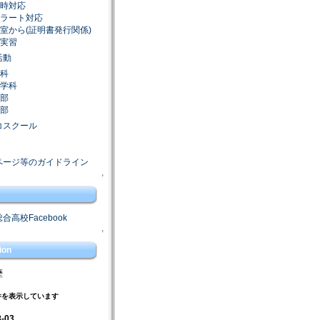
時対応
ラート対応
室から(証明書発行関係)
実習
活動
科
学科
部
部
コスクール
ページ等のガイドライン
↑
合高校Facebook
↑
ion
歴
件を表示しています
8-03