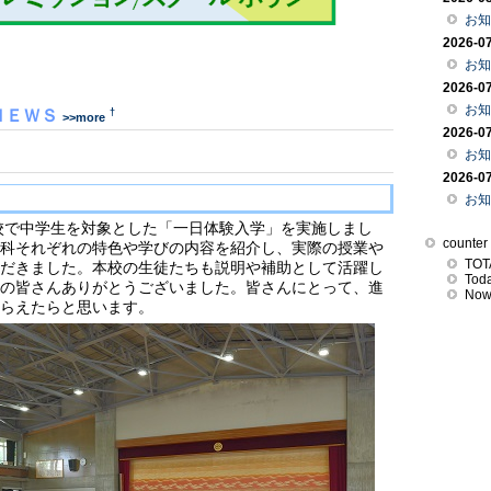
お知ら
2026-0
お知ら
2026-0
お知ら
†
ＮＥＷＳ
>>more
2026-0
お知
2026-0
お知ら
本校で中学生を対象とした「一日体験入学」を実施しまし
counter 
科それぞれの特色や学びの内容を紹介し、実際の授業や
TOT
だきました。本校の生徒たちも説明や補助として活躍し
Tod
の皆さんありがとうございました。皆さんにとって、進
Now
らえたらと思います。