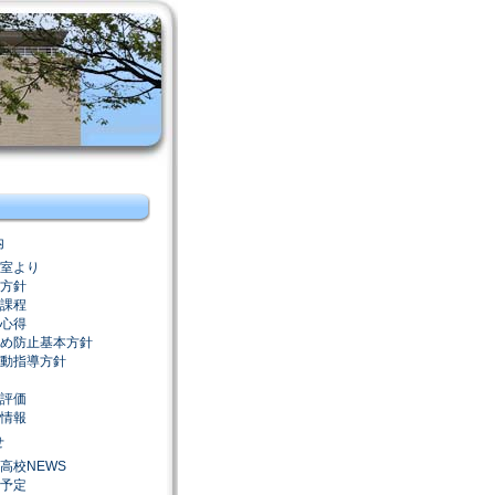
内
室より
方針
課程
心得
め防止基本方針
動指導方針
評価
情報
せ
高校NEWS
予定