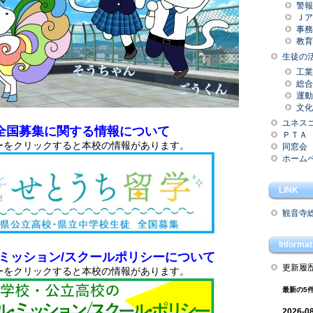
警報
Ｊア
事務
教育
生徒の
工業
総合
運動
文化
ユネス
全国募集に関する情報について
ＰＴＡ
ーをクリックすると本校の情報があります。
同窓会
ホーム
LINK
観音寺総
Informat
ミッション/スクールポリシーについて
更新履
ーをクリックすると本校の情報があります。
最新の5
2026-0