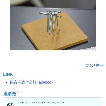
次の1件>>
↑
LINK
†
観音寺総合高校Facebook
↑
連絡先
†
かがわけんりつ かんおんじそうごうこうとうがっこう
名称