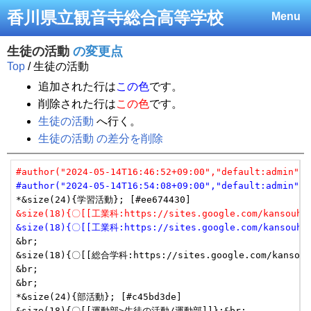
香川県立観音寺総合高等学校
Menu
生徒の活動
の変更点
Top
/ 生徒の活動
追加された行は
この色
です。
削除された行は
この色
です。
生徒の活動
へ行く。
生徒の活動 の差分を削除
#author("2024-05-14T16:46:52+09:00","default:admin","
#author("2024-05-14T16:54:08+09:00","default:admin","
&size(18){〇[[工業科:https://sites.google.com/kansouh.ed
&size(18){〇[[工業科:https://sites.google.com/kansouh.e
&br;

&size(18){〇[[総合学科:https://sites.google.com/kansouh.e
&br;

&br;

*&size(24){部活動}; [#c45bd3de]

&size(18){〇[[運動部>生徒の活動/運動部]]};&br;
