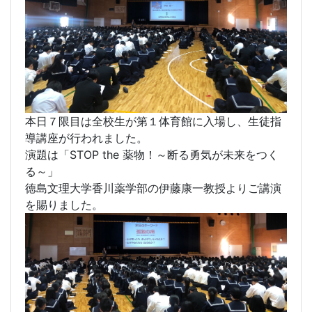
年団）
2023年11月8日 17時00分
※本投稿は１～３年同様のものとなっています。
本日７限目は全校生が第１体育館に入場し、生徒指
導講座が行われました。
演題は「STOP the 薬物！～断る勇気が未来をつく
る～」
徳島文理大学香川薬学部の伊藤康一教授よりご講演
を賜りました。