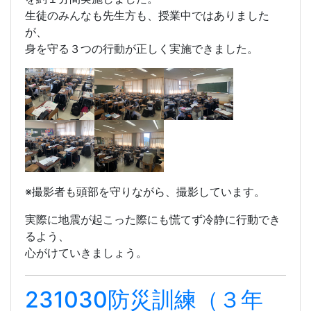
②ＣＯＶＥＲ！＝頭を守り（机の下などに隠れる）
③ＨＯＬＤ ＯＮ！＝動かない（そのまま揺れが収
まるまでじっとする）
を約１分間実施しました。
生徒のみんなも先生方も、授業中ではありました
が、
身を守る３つの行動が正しく実施できました。
※撮影者も頭部を守りながら、撮影しています。
実際に地震が起こった際にも慌てず冷静に行動でき
るよう、