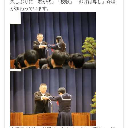
そして式次第。
久しぶりに「君が代」「校歌」「仰げば尊し」斉唱
が加わっています。