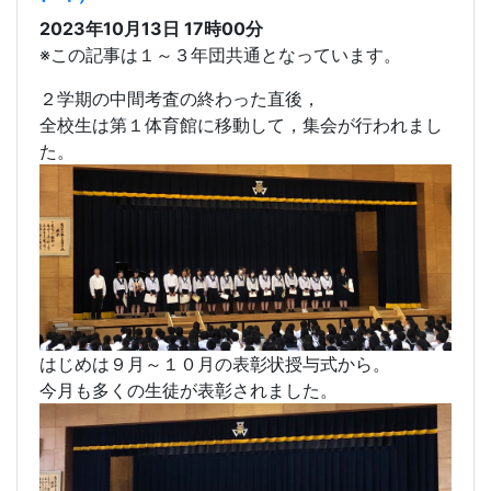
231013全校集会（３年
団）
2023年10月13日 17時00分
※この記事は１～３年団共通となっています。
２学期の中間考査の終わった直後，
全校生は第１体育館に移動して，集会が行われまし
た。
はじめは９月～１０月の表彰状授与式から。