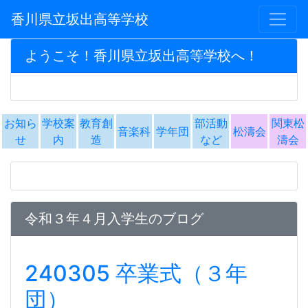
香川県立坂出高等学校
ようこそ！香川県立坂出高等学校へ！
お知ら
学校案
教育創
部活動
関東松
音楽科
学年団
松濤会
せ
内
造
など
濤会
令和３年４月入学生のブログ