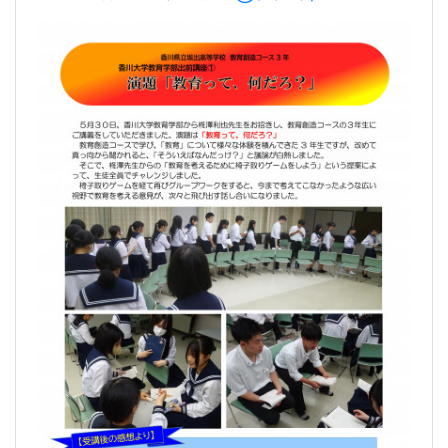
した。
2025年6月30日 13時28分
070530 柊澤先生(香大講義①）(HP).pdf