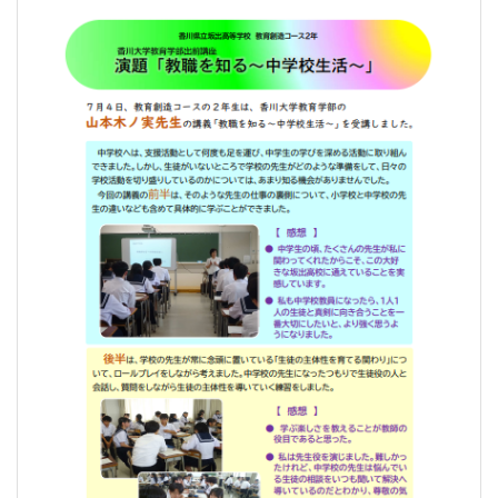
2025年9月9日 09時25分
★070704 山本木ノ実先生(香大講義③）(HP).pdf