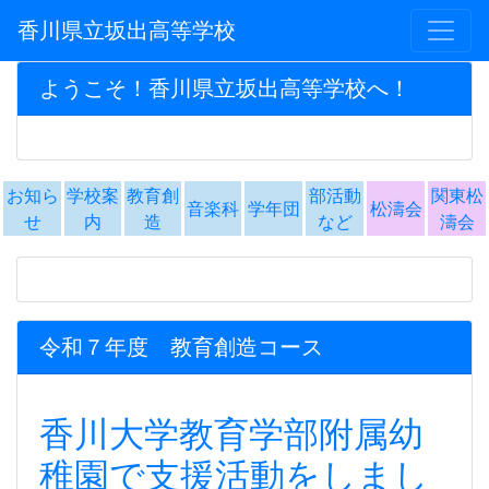
香川県立坂出高等学校
ようこそ！香川県立坂出高等学校へ！
お知ら
学校案
教育創
部活動
関東松
音楽科
学年団
松濤会
せ
内
造
など
濤会
令和７年度 教育創造コース