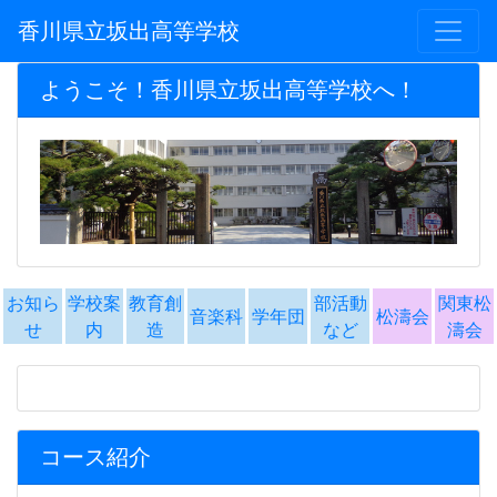
香川県立坂出高等学校
ようこそ！香川県立坂出高等学校へ！
お知ら
学校案
教育創
部活動
関東松
音楽科
学年団
松濤会
せ
内
造
など
濤会
コース紹介