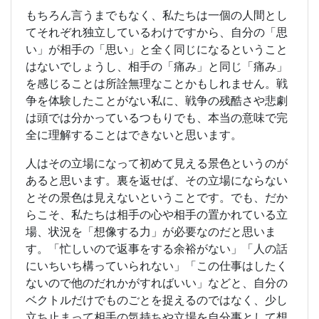
もちろん言うまでもなく、私たちは一個の人間とし
てそれぞれ独立しているわけですから、自分の「思
い」が相手の「思い」と全く同じになるということ
はないでしょうし、相手の「痛み」と同じ「痛み」
を感じることは所詮無理なことかもしれません。戦
争を体験したことがない私に、戦争の残酷さや悲劇
は頭では分かっているつもりでも、本当の意味で完
全に理解することはできないと思います。
人はその立場になって初めて見える景色というのが
あると思います。裏を返せば、その立場にならない
とその景色は見えないということです。でも、だか
らこそ、私たちは相手の心や相手の置かれている立
場、状況を「想像する力」が必要なのだと思いま
す。「忙しいので返事をする余裕がない」「人の話
にいちいち構っていられない」「この仕事はしたく
ないので他のだれかがすればいい」などと、自分の
ベクトルだけでものごとを捉えるのではなく、少し
立ち止まって相手の気持ちや立場を自分事として想