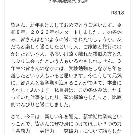
３学期始業式 式辞
R8.1.8
皆さん、新年あけましておめでとうございます。令
和８年、２０２６年がスタートしました。この冬休
み、皆さんはどのように過ごされたでしょうか。友
だちと楽しく過ごしたという人、ご家族と旅行に出
かけたという人、あるいは遠く離れた親戚の方と久
しぶりに会ったという人もいるかもしれません。３
年生の皆さんのなかには、受験勉強をしながら年を
越したという人もいると思います。今こうして元気
に、皆さんと新学期を迎えることができて、本当に
うれしく思います。私自身は、この冬休みは、たま
っていた仕事をしたり、家の掃除をしたりと、比較
的のんびりと過ごしました。
さて、今日は、新しい年を迎え、新学期始業式とい
うことで、皆さんにぜひ身につけてほしい３つの力
「共感力」「実行力」「突破力」について話をした