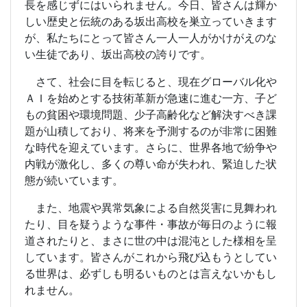
長を感じずにはいられません。今日、皆さんは輝か
しい歴史と伝統のある坂出高校を巣立っていきます
が、私たちにとって皆さん一人一人がかけがえのな
い生徒であり、坂出高校の誇りです。
さて、社会に目を転じると、現在グローバル化や
ＡＩを始めとする技術革新が急速に進む一方、子ど
もの貧困や環境問題、少子高齢化など解決すべき課
題が山積しており、将来を予測するのが非常に困難
な時代を迎えています。さらに、世界各地で紛争や
内戦が激化し、多くの尊い命が失われ、緊迫した状
態が続いています。
また、地震や異常気象による自然災害に見舞われ
たり、目を疑うような事件・事故が毎日のように報
道されたりと、まさに世の中は混沌とした様相を呈
しています。皆さんがこれから飛び込もうとしてい
る世界は、必ずしも明るいものとは言えないかもし
れません。