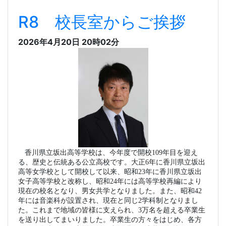
R8 校長室からご挨拶
2026年4月20日 20時02分
香川県立坂出高等学校は、今年度で開校109年目を迎え
る、歴史と伝統ある公立高校です。大正6年に香川県立坂出
高等女学校として開校して以来、昭和23年に香川県立坂出
女子高等学校と改称し、昭和24年には高等学校再編により
現在の校名となり、男女共学となりました。また、昭和42
年には音楽科が設置され、現在と同じ2学科制となりまし
た。これまで地域の皆様に支えられ、3万名を超える卒業生
を送り出してまいりました。卒業生の方々をはじめ、各方