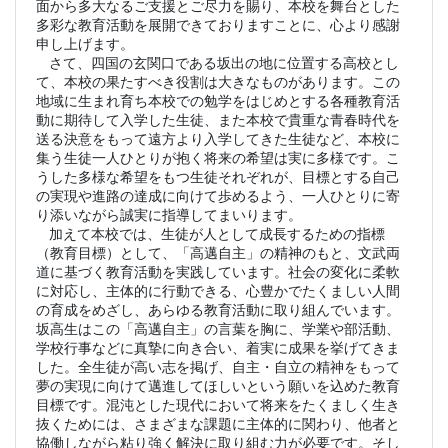
面から多大なるご支援とご尽力を賜り、本校を舞台とした
多彩な教育活動を展開できておりますことに、心より感謝
申し上げます。
さて、四国の玄関口である坂出の地に位置する高校とし
て、本校の果たすべき役割は大きなものがあります。この
地域に生まれ育ち本校での勉学をはじめとする各種教育活
動に期待して入学した生徒、また本校で貴重な青春時代を
送る決意をもって遠方より入学してきた生徒など、本校に
集う生徒一人ひとりが抱く将来の希望は実に多様です。こ
うした多様な希望をもつ生徒それぞれが、目標とする自己
の実現や進路の達成に向けて歩めるよう、一人ひとりに寄
り添いながら誠実に指導してまいります。
加えて本校では、生徒が人として成長するための指標
（教育目標）として、「高邁自主」の精神のもと、文武両
道に基づく教育活動を実践しています。社会の変化に柔軟
に対応し、主体的に行動できる、心豊かでたくましい人間
の育成をめざし、あらゆる教育活動に取り組んでいます。
坂高生はこの「高邁自主」の言葉を胸に、学業や部活動、
学校行事などに真摯に向き合い、着実に成果を挙げてきま
した。全生徒が高い志を掲げ、自主・自立の精神をもって
夢の実現に向けて邁進してほしいという願いを込めた教育
目標です。混沌とした現代において将来をたくましく生き
抜くためには、さまざまな課題に主体的に関わり、他者と
協働しながら粘り強く解決に取り組む力が必要です。そし