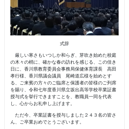
式辞
厳しい寒さもいつしか和らぎ、芽吹き始めた校庭
の木々の梢に、確かな春の訪れを感じる、この佳き
日に、香川県教育委員会事務局保健体育課長 高田
孝行様、香川県議会議員 尾崎道広様を始めとす
る、ご来賓の方々のご臨席と保護者の皆様のご列席
を賜り、令和七年度香川県立坂出高等学校卒業証書
授与式を挙行できますことを、教職員一同を代表
し、心からお礼申し上げます。
ただ今、卒業証書を授与しました２４３名の皆さ
ん、ご卒業おめでとうございます。