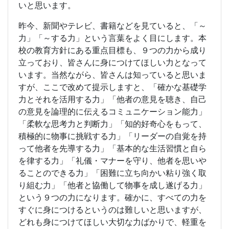
いと思います。
昨今、新聞やテレビ、書籍などを見ていると、「～
力」「～する力」という言葉をよく目にします。本
校の教育方針にある重点目標も、９つの力から成り
立っており、皆さんに身につけてほしい力となって
います。当然ながら、皆さんは知っていると思いま
すが、ここで改めて提示しますと、「確かな基礎学
力とそれを活用する力」「他者の意見を聴き、自己
の意見を論理的に伝えるコミュニケーション能力」
「柔軟な思考力と判断力」「知的好奇心をもって、
積極的に物事に挑戦する力」「リーダーの自覚を持
って他者を先導する力」「基本的な生活習慣と自ら
を律する力」「礼儀・マナーを守り、他者を思いや
ることのできる力」「困難に立ち向かい粘り強く取
り組む力」「他者と協働して物事を成し遂げる力」
という９つの力になります。確かに、すべての力を
すぐに身につけるというのは難しいと思いますが、
どれも身につけてほしい大切な力ばかりで、軽重を