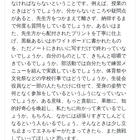
なければならないということです。例えば、授業の
ときはどうでしょうか。分からないところや疑問点
があると、先生方をつかまえて離さず、納得するま
で何度も質問をしているでしょうか。あるいはま
た、先生方から配付されたプリントを丁寧に仕上
げ、黒板あるいはホワイトボードに書かれたもの
を、ただノートにきれいに写すだけで終わっていな
いでしょうか。自分のものとして、きちんと咀嚼で
きているでしょうか。部活動では自分たちで練習メ
ニューを組んで実践しているでしょうか。体育祭や
文化祭などの学校行事ではどうでしょうか。生徒会
役員など一部の人たちだけに任せて、受身の姿勢で
何となく参加をしているというふうになっていない
でしょうか。ある意味、もっと貪欲に、果敢に、知
的好奇心を喚起し、私たちに向かって来ているでし
ょうか。もちろん、なかには頑張りすぎてしんどく
なるという人もいるでしょう。そんなときは少し立
ち止まってエネルギーがたまってきたら、また挑戦
していってほしいと思います。