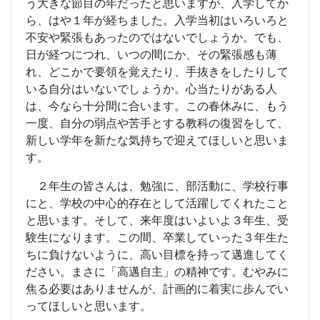
う大きな節目の年だったと思いますが、入学してか
ら、はや１年が経ちました。入学当初はいろいろと
不安や緊張もあったのではないでしょうか。でも、
日が経つにつれ、いつの間にか、その緊張感も薄
れ、どこかで要領を覚えたり、手抜きをしたりして
いる自分はいないでしょうか。心当たりがある人
は、今なら十分間に合います。この春休みに、もう
一度、自分の弱点や苦手とする教科の復習をして、
新しい学年を新たな気持ちで迎えてほしいと思いま
す。
２年生の皆さんは、勉強に、部活動に、学校行事
にと、学校の中心的存在として活躍してくれたこと
と思います。そして、来年度はいよいよ３年生、受
験生になります。この間、卒業していった３年生た
ちに負けないように、高い目標を持って邁進してく
ださい。まさに「高邁自主」の精神です。むやみに
焦る必要はありませんが、計画的に着実に歩んでい
ってほしいと思います。