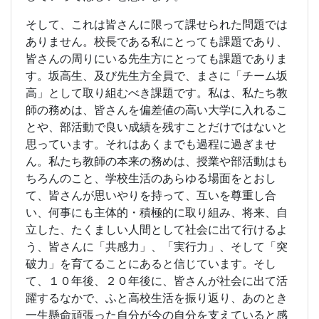
そして、これは皆さんに限って課せられた問題では
ありません。校長である私にとっても課題であり、
皆さんの周りにいる先生方にとっても課題でありま
す。坂高生、及び先生方全員で、まさに「チーム坂
高」として取り組むべき課題です。私は、私たち教
師の務めは、皆さんを偏差値の高い大学に入れるこ
とや、部活動で良い成績を残すことだけではないと
思っています。それはあくまでも過程に過ぎませ
ん。私たち教師の本来の務めは、授業や部活動はも
ちろんのこと、学校生活のあらゆる場面をとおし
て、皆さんが思いやりを持って、互いを尊重し合
い、何事にも主体的・積極的に取り組み、将来、自
立した、たくましい人間として社会に出て行けるよ
う、皆さんに「共感力」、「実行力」、そして「突
破力」を育てることにあると信じています。そし
て、１０年後、２０年後に、皆さんが社会に出て活
躍するなかで、ふと高校生活を振り返り、あのとき
一生懸命頑張った自分が今の自分を支えていると感