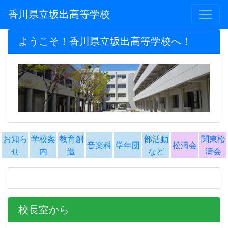
香川県立坂出高等学校
ようこそ！香川県立坂出高等学校へ！
お知ら
学校案
教育創
部活動
関東松
音楽科
学年団
松濤会
せ
内
造
など
濤会
校長室から