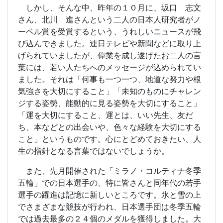
しかし、そんな中、昨年の１０月に、坂口 志文
さん、北川 進さんという二人の日本人研究者がノ
ーベル賞を受賞するという、うれしいニュースが飛
び込んできました。連日テレビや新聞などに取り上
げられていましたが、偉業を成し遂げたお二人の言
葉には、若い人たちへのメッセージが込められてい
ました。それは「何事も一つ一つ、地道な努力や根
気強さを大切にすること」「未知のものにチャレン
ジする姿勢、能動的に見る姿勢を大切にすること」
「運を大切にすること、運とは、いい先生、友だ
ち、本などとの出会いや、色々な経験を大切にする
こと」というものです。心にとどめておきたい、人
生の指針となる言葉ではないでしょうか。
また、先月開催された「ミラノ・コルティナ冬季
五輪」での日本選手の、特に皆さんと同年代の若手
選手の躍進は記憶に新しいところです。氷と雪の上
でさまざまな競技が行われ、日本選手団は冬季五輪
では過去最多の２４個のメダルを獲得しました。大