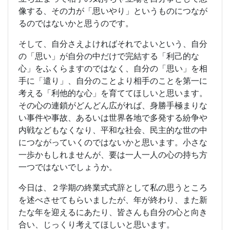
像する、その力が「思いやり」というものにつなが
るのではないかと思うのです。
そして、自分さえよければそれでよいという、自分
の「思い」が自分の中だけで完結する「利己的な
心」をふくらますのではなく、自分の「思い」を相
手に「遣り」、自分のことより相手のことを第一に
考える「利他的な心」を育ててほしいと思います。
その心の連鎖がどんどん広がれば、身勝手極まりな
い事件や事故、あるいは世界各地で多発する紛争や
内戦などもなくなり、平和な社会、民主的な世の中
につながっていくのではないかと思います。小さな
一歩かもしれませんが、要は一人一人の心の持ち方
一つではないでしょうか。
今日は、２学期の終業式式辞として私の思うところ
を述べさせてもらいましたが、年が終わり、また新
たな年を迎えるにあたり、皆さんも自分の心と向き
合い、じっくり考えてほしいと思います。