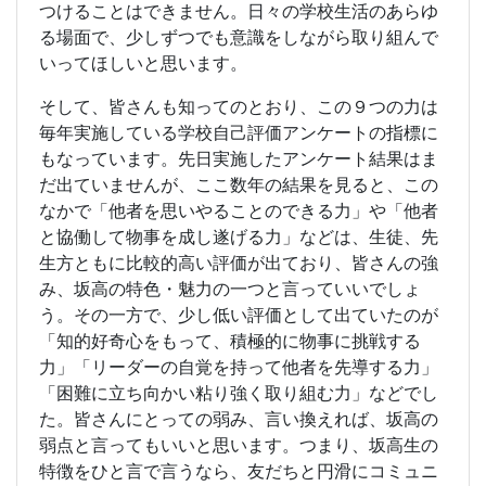
つけることはできません。日々の学校生活のあらゆ
る場面で、少しずつでも意識をしながら取り組んで
いってほしいと思います。
そして、皆さんも知ってのとおり、この９つの力は
毎年実施している学校自己評価アンケートの指標に
もなっています。先日実施したアンケート結果はま
だ出ていませんが、ここ数年の結果を見ると、この
なかで「他者を思いやることのできる力」や「他者
と協働して物事を成し遂げる力」などは、生徒、先
生方ともに比較的高い評価が出ており、皆さんの強
み、坂高の特色・魅力の一つと言っていいでしょ
う。その一方で、少し低い評価として出ていたのが
「知的好奇心をもって、積極的に物事に挑戦する
力」「リーダーの自覚を持って他者を先導する力」
「困難に立ち向かい粘り強く取り組む力」などでし
た。皆さんにとっての弱み、言い換えれば、坂高の
弱点と言ってもいいと思います。つまり、坂高生の
特徴をひと言で言うなら、友だちと円滑にコミュニ