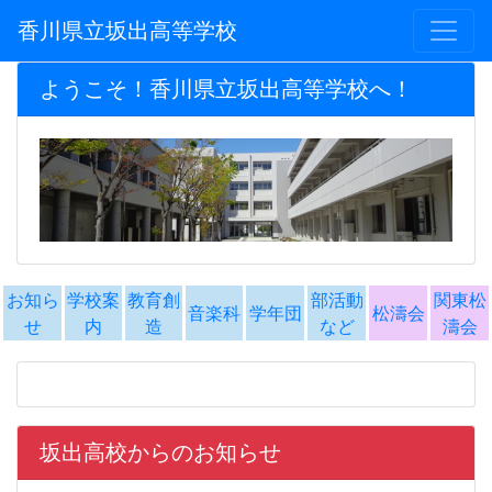
香川県立坂出高等学校
ようこそ！香川県立坂出高等学校へ！
お知ら
学校案
教育創
部活動
関東松
音楽科
学年団
松濤会
せ
内
造
など
濤会
坂出高校からのお知らせ