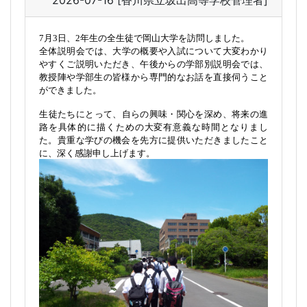
2026-07-16
[香川県立坂出高等学校管理者]
7月3日、2年生の全生徒で岡山大学を訪問しました。
全体説明会では、大学の概要や入試について大変わかり
やすくご説明いただき、午後からの学部別説明会では、
教授陣や学部生の皆様から専門的なお話を直接伺うこと
ができました。
生徒たちにとって、自らの興味・関心を深め、将来の進
路を具体的に描くための大変有意義な時間となりまし
た。貴重な学びの機会を先方に提供いただきましたこと
に、深く感謝申し上げます。