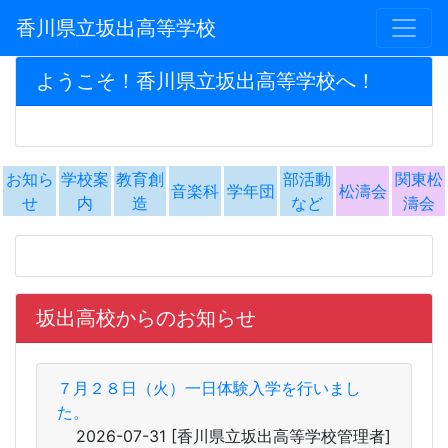
香川県立坂出高等学校
ようこそ！香川県立坂出高等学校へ！
お知ら
学校案
教育創
部活動
関東松
音楽科
学年団
松濤会
せ
内
造
など
濤会
坂出高校からのお知らせ