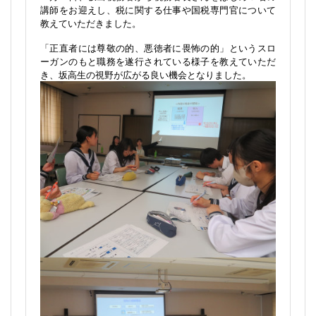
た。
2026-07-13
[香川県立坂出高等学校管理者]
７月７日、坂出税務署から税務署長さんをはじめ３名の
講師をお迎えし、税に関する仕事や国税専門官について
教えていただきました。
「正直者には尊敬の的、悪徳者に畏怖の的」というスロ
ーガンのもと職務を遂行されている様子を教えていただ
き、坂高生の視野が広がる良い機会となりました。