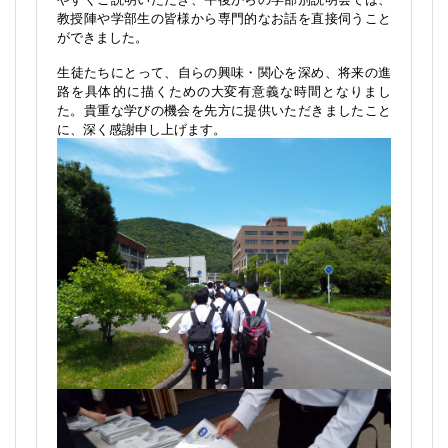
2026-07-16
[香川県立坂出高等学校管理者]
7月3日、2年生の全生徒で岡山大学を訪問しました。
全体説明会では、大学の概要や入試について大変わかり
やすくご説明いただき、午後からの学部別説明会では、
教授陣や学部生の皆様から専門的なお話を直接伺うこと
ができました。
生徒たちにとって、自らの興味・関心を深め、将来の進
路を具体的に描くための大変有意義な時間となりまし
た。貴重な学びの機会を先方に提供いただきましたこと
に、深く感謝申し上げます。