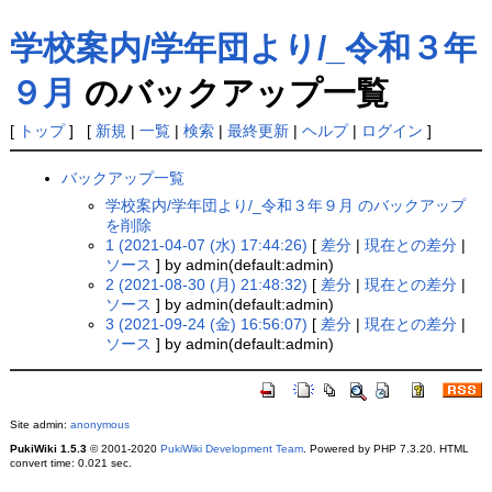
学校案内/学年団より/_令和３年
９月
のバックアップ一覧
[
トップ
] [
新規
|
一覧
|
検索
|
最終更新
|
ヘルプ
|
ログイン
]
バックアップ一覧
学校案内/学年団より/_令和３年９月 のバックアップ
を削除
1 (2021-04-07 (水) 17:44:26)
[
差分
|
現在との差分
|
ソース
] by admin(default:admin)
2 (2021-08-30 (月) 21:48:32)
[
差分
|
現在との差分
|
ソース
] by admin(default:admin)
3 (2021-09-24 (金) 16:56:07)
[
差分
|
現在との差分
|
ソース
] by admin(default:admin)
Site admin:
anonymous
PukiWiki 1.5.3
© 2001-2020
PukiWiki Development Team
. Powered by PHP 7.3.20. HTML
convert time: 0.021 sec.