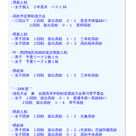
-県新人戦
--女子個人　２年黒木　ベスト16　
-高松市近県剣道大会
--三段以下　１回戦　坂出高校　２－１　新見市体協&br;
　　　　　２回戦　坂出高校　０－１　英明高校
-県新人戦
--男子団体　１回戦　坂出高校　１－１　三本松高校
--女子団体　２回戦　坂出高校　０－３　高松桜井高校
-中・西讃地区高校剣道定期新人戦
--男子　予選リーグ２敗１分
--女子　予選リーグ１勝１敗
-県総体
--女子団体　１回戦　坂出高校　１－２　三本松高校
''-24年度''
-強化大会　兼　全国高等学校剣道選抜大会香川県予選会
--女子　１回戦　坂出高校　０－３　善通寺第一高校&br;
　　　２回戦　坂出高校　１－４　琴平高校
-県新人戦
--女子団体　１回戦　坂出高校　１－２　丸亀高校　
-県総体
--男子団体　１回戦　坂出高校　２－２（代表戦）尽誠学園高校
--女子団体　１回戦　坂出高校　０－２　高松中央高校　