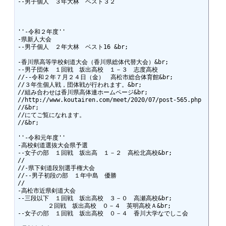
--男子個人　３年大林　ベスト３２

''-令和２年度''

-県新人大会

--男子個人　２年大林　ベスト16 &br;

-香川県高等学校剣道大会（香川県総体代替大会）&br;

--男子団体　１回戦　坂出高校　１－３　志度高校

//--令和２年７月２４日（金）　高松市総合体育館&br;

//３年生個人戦，団体戦が行われます。&br;

//組み合わせは香川県高体連ホームページ&br;

//http://www.koutairen.com/meet/2020/07/post-565.php

//&br;

//にてご覧になれます。

//&br;

''-令和元年度''

-高校剣道選抜大会県予選

--女子の部　１回戦　坂出高　１－２　高松北高校&br;

//

//-県下剣道段別選手権大会

//--男子初段の部　１年中島　優勝

//

-高松市近県剣道大会

--三段以下　１回戦　坂出高校　３－０　高瀬高校&br;

　　　　　２回戦　坂出高校　０－４　英明高校Ａ&br;

--女子の部　１回戦　坂出高校　０－４　香川大学なでしこ会
