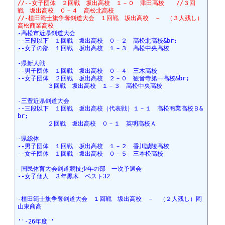
//--女子団体　２回戦　坂出高校　１－０　津田高校　　//３回
戦　坂出高校　０－４　高松北高校
//-植田範士旗争奪剣道大会　１回戦　坂出高校　－　（３人残し）
高松商業高校
-高松市近県剣道大会
--三段以下　１回戦　坂出高校　０－２　高松北高校&br;
--女子の部　１回戦　坂出高校　１－３　高松中央高校
-県新人戦
--男子団体　１回戦　坂出高校　０－４　三木高校
--女子団体　２回戦　坂出高校　２－０　観音寺第一高校&br;
　　　　　３回戦　坂出高校　１－３　高松中央高校
-三豊近県剣道大会
--三段以下　１回戦　坂出高校（代表戦）１－１　高松商業高校Ｂ&
br;
　　　　　２回戦　坂出高校　０－１　英明高校Ａ
-県総体
--男子団体　１回戦　坂出高校　１－２　香川誠陵高校
--女子団体　１回戦　坂出高校　０－５　三本松高校
-国民体育大会剣道競技少年の部　一次予選会
--女子個人　３年黒木　ベスト32
-植田範士旗争奪剣道大会　１回戦　坂出高校　－　（２人残し）岡
山東商高
''-26年度''