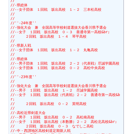
//
//-県総体
//--女子団体　１回戦　坂出高校　１－２　三本松高校
//
//
//''-24年度''
//-強化大会　兼　全国高等学校剣道選抜大会香川県予選会
//--女子　１回戦　坂出高校　０－３　善通寺第一高校&br;
//　　　２回戦　坂出高校　１－４　琴平高校
//
//-県新人戦
//--女子団体　１回戦　坂出高校　１－２　丸亀高校　
//
//-県総体
//--男子団体　１回戦　坂出高校　２－２（代表戦）尽誠学園高校
//--女子団体　１回戦　坂出高校　０－２　高松中央高校　
//
//''-23年度''
//
//-強化大会　兼　全国高等学校剣道選抜大会香川県予選会
//--男子　１回戦　坂出高校　１－２　尽誠学園高校
//--女子　１回戦　坂出高校（代表戦）２－２　善通寺第一高校&b
r;
//　　　２回戦　坂出高校　０－２　英明高校
//
//-高松近県剣道大会
//--男子　１回戦　坂出高校　０－２　高松南高校
//--女子　１回戦　坂出高校（本数勝）２－２　高松北高校&br;
//　　　２回戦　坂出高校　０－３　なでしこ高松
//-中・西讃地区高校剣道定期新人戦