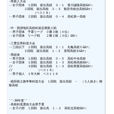
-県新人大会

--女子団体　１回戦　坂出高校　３－１　香川誠陵高校&br;

　　　　　２回戦　坂出高校　２－３　観音寺総合高校&br;

　　　　　　　　（ベスト８）

--男子団体　２回戦　坂出高校　０－４　高松第一高校

-中・西讃地区高校剣道定期新人戦

--男子団体　予選リーグ　０勝３敗（４位）

--女子団体　リーグ戦　　２勝２敗（３位）&br;

-三豊近県剣道大会

--三段以下　１回戦　坂出高校　２－１　丸亀高校Ｃ&br;

　　　　　２回戦　坂出高校　１－２　英明高校Ｂ&br;

-県総体

--男子団体　１回戦　坂出高校　０－５　高松中央高校

--女子団体　１回戦　坂出高校　１－３　高松南高校&br;

//　　　　　３回戦　坂出高校　１－３　高松商業高校&br;

//　　　　　　　　（ベスト８）

--男子個人　１年大林　ベスト１６

-植田範士旗争奪剣道大会　１回戦　坂出高校　－　（３人抜き）桐
蔭高校

''-30年度''

-高校剣道選抜大会県予選

--女子の部　１回戦　坂出高　１－２　高松北高校&br;
