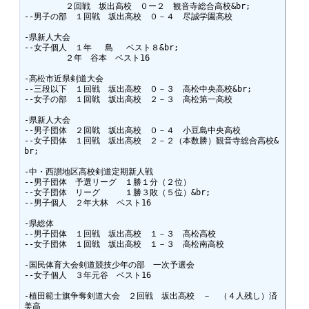
　　　　　２回戦　坂出高校　０ー２　観音寺総合高校&br;

--男子の部　１回戦　坂出高校　０－４　尽誠学園高校

-県新人大会

--女子個人　１年　 島 　ベスト８&br;

　　　　　２年　谷本　ベスト16　

-高松市近県剣道大会

--三段以下　１回戦　坂出高校　０－３　高松中央高校&br;

--女子の部　１回戦　坂出高校　２－３　高松第一高校

-県新人大会

--男子団体　２回戦　坂出高校　０－４　小豆島中央高校

--女子団体　１回戦　坂出高校　２－２（本数勝）観音寺総合高校&
br;

-中・西讃地区高校剣道定期新人戦

--男子団体　予選リーグ　１勝１分（２位）

--女子団体　リーグ　　　１勝３敗（５位）&br;

--男子個人　２年大林　ベスト16

-県総体

--男子団体　１回戦　坂出高校　１－３　高松高校

--女子団体　１回戦　坂出高校　１－３　高松南高校

-国民体育大会剣道競技少年の部　一次予選会

--女子個人　３年元谷　ベスト16

-植田範士旗争奪剣道大会　２回戦　坂出高校　－　（４人残し）済
美高
