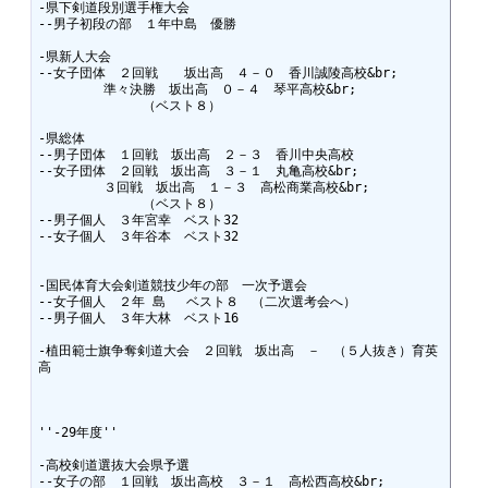
-県下剣道段別選手権大会

--男子初段の部　１年中島　優勝

-県新人大会

--女子団体　２回戦　　坂出高　４－０　香川誠陵高校&br;

　　　　　準々決勝　坂出高　０－４　琴平高校&br;

　　　　　　　　（ベスト８）

-県総体

--男子団体　１回戦　坂出高　２－３　香川中央高校

--女子団体　２回戦　坂出高　３－１　丸亀高校&br;

　　　　　３回戦　坂出高　１－３　高松商業高校&br;

　　　　　　　　（ベスト８）

--男子個人　３年宮幸　ベスト32

--女子個人　３年谷本　ベスト32

-国民体育大会剣道競技少年の部　一次予選会

--女子個人　２年 島 　ベスト８　（二次選考会へ）

--男子個人　３年大林　ベスト16

-植田範士旗争奪剣道大会　２回戦　坂出高　－　（５人抜き）育英
高

''-29年度''

-高校剣道選抜大会県予選

--女子の部　１回戦　坂出高校　３－１　高松西高校&br;
