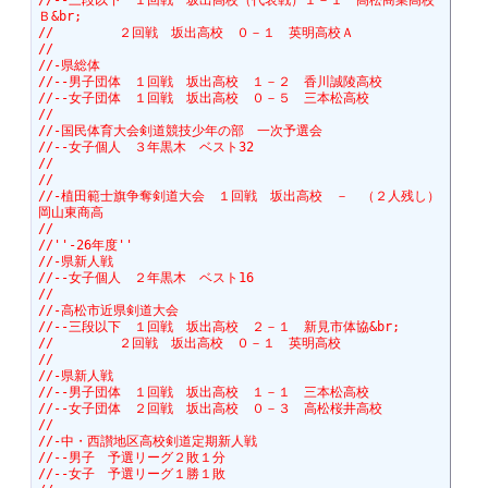
//--三段以下　１回戦　坂出高校（代表戦）１－１　高松商業高校
Ｂ&br;
//　　　　　２回戦　坂出高校　０－１　英明高校Ａ
//
//-県総体
//--男子団体　１回戦　坂出高校　１－２　香川誠陵高校
//--女子団体　１回戦　坂出高校　０－５　三本松高校
//
//-国民体育大会剣道競技少年の部　一次予選会
//--女子個人　３年黒木　ベスト32
//
//
//-植田範士旗争奪剣道大会　１回戦　坂出高校　－　（２人残し）
岡山東商高
//
//''-26年度''
//-県新人戦
//--女子個人　２年黒木　ベスト16　
//
//-高松市近県剣道大会
//--三段以下　１回戦　坂出高校　２－１　新見市体協&br;
//　　　　　２回戦　坂出高校　０－１　英明高校
//
//-県新人戦
//--男子団体　１回戦　坂出高校　１－１　三本松高校
//--女子団体　２回戦　坂出高校　０－３　高松桜井高校
//
//-中・西讃地区高校剣道定期新人戦
//--男子　予選リーグ２敗１分
//--女子　予選リーグ１勝１敗