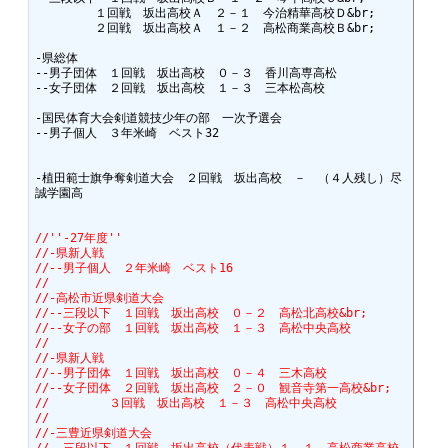
　　　　　１回戦　坂出高校Ａ　２－１　今治精華高校Ｄ&br;

　　　　　２回戦　坂出高校Ａ　１－２　高松商業高校Ｂ&br;

-県総体

--男子団体　１回戦　坂出高校　０－３　香川高専高松

--女子団体　２回戦　坂出高校　１－３　三本松高校

-国民体育大会剣道競技少年の部　一次予選会

--男子個人　３年米崎　ベスト32

-植田範士旗争奪剣道大会　２回戦　坂出高校　－　（４人残し）尽
誠学園高

//''-27年度''
//-県新人戦
//--男子個人　２年米崎　ベスト16　
//
//-高松市近県剣道大会
//--三段以下　１回戦　坂出高校　０－２　高松北高校&br;
//--女子の部　１回戦　坂出高校　１－３　高松中央高校
//
//-県新人戦
//--男子団体　１回戦　坂出高校　０－４　三木高校
//--女子団体　２回戦　坂出高校　２－０　観音寺第一高校&br;
//　　　　　３回戦　坂出高校　１－３　高松中央高校
//
//-三豊近県剣道大会