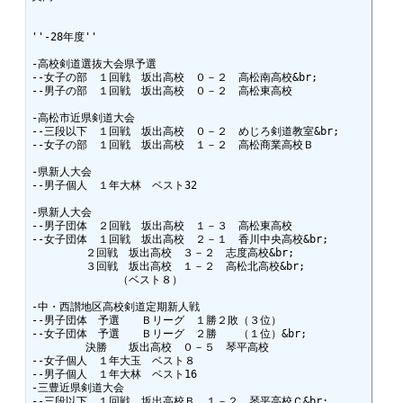
''-28年度''

-高校剣道選抜大会県予選

--女子の部　１回戦　坂出高校　０－２　高松南高校&br;

--男子の部　１回戦　坂出高校　０－２　高松東高校

-高松市近県剣道大会

--三段以下　１回戦　坂出高校　０－２　めじろ剣道教室&br;

--女子の部　１回戦　坂出高校　１－２　高松商業高校Ｂ

-県新人大会

--男子個人　１年大林　ベスト32

-県新人大会

--男子団体　２回戦　坂出高校　１－３　高松東高校

--女子団体　１回戦　坂出高校　２－１　香川中央高校&br;

　　　　　２回戦　坂出高校　３－２　志度高校&br;

　　　　　３回戦　坂出高校　１－２　高松北高校&br;

　　　　　　　　（ベスト８）

-中・西讃地区高校剣道定期新人戦

--男子団体　予選　　Ｂリーグ　１勝２敗（３位）

--女子団体　予選　　Ｂリーグ　２勝　　（１位）&br;

　　　　　決勝　　坂出高校　０－５　琴平高校

--女子個人　１年大玉　ベスト８

--男子個人　１年大林　ベスト16

-三豊近県剣道大会

--三段以下　１回戦　坂出高校Ｂ　１－２　琴平高校Ｃ&br;
