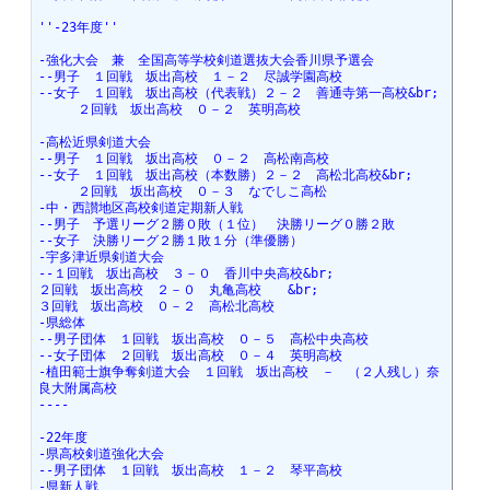
''-23年度''
-強化大会　兼　全国高等学校剣道選抜大会香川県予選会
--男子　１回戦　坂出高校　１－２　尽誠学園高校
--女子　１回戦　坂出高校（代表戦）２－２　善通寺第一高校&br;
　　　２回戦　坂出高校　０－２　英明高校
-高松近県剣道大会
--男子　１回戦　坂出高校　０－２　高松南高校
--女子　１回戦　坂出高校（本数勝）２－２　高松北高校&br;
　　　２回戦　坂出高校　０－３　なでしこ高松
-中・西讃地区高校剣道定期新人戦
--男子　予選リーグ２勝０敗（１位）　決勝リーグ０勝２敗
--女子　決勝リーグ２勝１敗１分（準優勝）
-宇多津近県剣道大会
--１回戦　坂出高校　３－０　香川中央高校&br;
２回戦　坂出高校　２－０　丸亀高校　　&br;
３回戦　坂出高校　０－２　高松北高校
-県総体
--男子団体　１回戦　坂出高校　０－５　高松中央高校
--女子団体　２回戦　坂出高校　０－４　英明高校　
-植田範士旗争奪剣道大会　１回戦　坂出高校　－　（２人残し）奈
良大附属高校
----
-22年度
-県高校剣道強化大会
--男子団体　１回戦　坂出高校　１－２　琴平高校
-県新人戦