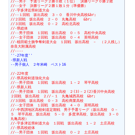
//--男子　予選リーグ２勝０敗（１位）　決勝リーグ０勝２敗
//--女子　決勝リーグ２勝１敗１分（準優勝）
//-宇多津近県剣道大会
//--１回戦　坂出高校　３－０　香川中央高校&br;
//２回戦　坂出高校　２－０　丸亀高校　　&br;
//３回戦　坂出高校　０－２　高松北高校
//-県総体
//--男子団体　１回戦　坂出高校　０－５　高松中央高校
//--女子団体　２回戦　坂出高校　０－４　英明高校　
//-植田範士旗争奪剣道大会　１回戦　坂出高校　－　（２人残し）
奈良大附属高校
//----
''-27年度''
-県新人戦
--男子個人　２年米崎　ベスト16　
//-22年度
//-県高校剣道強化大会
//--男子団体　１回戦　坂出高校　１－２　琴平高校
//-県新人戦
//--男子団体　１回戦　坂出高校　２(3)－２(2)香川中央高校　　
２回戦　坂出高校　２//－１　丸亀城西高校　&br;
//３回戦　坂出高校　０－３　高松商業高校
//--女子団体　１回戦　坂出高校　４－０　英明高校
//-中西讃地区高校剣道定期戦　男子予選リーグ（坂出高校　０－
５　琴平高校、坂出高校　５－０　多度津高校、坂出高校　３－０　
丸亀高校）　
//-宇多津近県剣道大会　１回戦　坂出高校　１－２　土庄高校
//-県高校総体
//--男子団体　１回戦　坂出高校　０－２　土庄高校