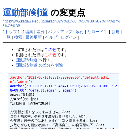
運動部/剣道
の変更点
https://www.kagawa-edu.jp/sakadh02/?%B1%BF%C6%B0%C9%F4/%B7%F
5%C6%BB
[
トップ
] [
編集
|
差分
|
バックアップ
|
添付
|
リロード
] [
新規
|
一覧
|
検索
|
最終更新
|
ヘルプ
|
ログイン
]
追加された行は
この色
です。
削除された行は
この色
です。
運動部/剣道
へ行く。
運動部/剣道 の差分を削除
#author("2021-06-10T08:17:28+09:00","default:admi
n","admin")
#author("2022-06-12T13:34:47+09:00;2021-06-10T08:17:2
8+09:00","default:admin","admin")
#navi(運動部)

//#ref(○○.jpg)

*活動紹介 [#rbef2814]

//更新が遅くなってすみません。&br;

コロナ禍の中、令和３年度が始まりました。&br;

今年度も若干名ではありますが、新入部員を迎え、&br;

少数ながらも精鋭が揃い、「高邁自主」の合言葉の下、&br;
