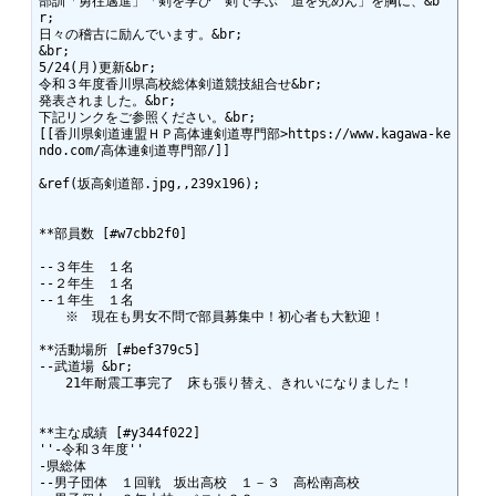
部訓「勇往邁進」「剣を学び　剣で学ぶ　道を究めん」を胸に、&b
r;

日々の稽古に励んでいます。&br;

&br;

5/24(月)更新&br;

令和３年度香川県高校総体剣道競技組合せ&br;

発表されました。&br;

下記リンクをご参照ください。&br;

[[香川県剣道連盟ＨＰ高体連剣道専門部>https://www.kagawa-ke
ndo.com/高体連剣道専門部/]]

&ref(坂高剣道部.jpg,,239x196);

**部員数 [#w7cbb2f0]

--３年生　１名

--２年生　１名

--１年生　１名 

　　※　現在も男女不問で部員募集中！初心者も大歓迎！

**活動場所 [#bef379c5]

--武道場 &br;

　　21年耐震工事完了　床も張り替え、きれいになりました！

**主な成績 [#y344f022]

''-令和３年度''

-県総体

--男子団体　１回戦　坂出高校　１－３　高松南高校
