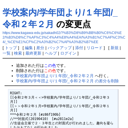
学校案内/学年団より/１年団/_
令和２年２月
の変更点
https://www.kagawa-edu.jp/sakadh02/?%B3%D8%B9%BB%B0%C6%C6%E
2/%B3%D8%C7%AF%C3%C4%A4%E8%A4%EA/%A3%B1%C7%AF%C3%C
4/_%CE%E1%CF%C2%A3%B2%C7%AF%A3%B2%B7%EE
[
トップ
] [
編集
|
差分
|
バックアップ
|
添付
|
リロード
] [
新規
|
一覧
|
検索
|
最終更新
|
ヘルプ
|
ログイン
]
追加された行は
この色
です。
削除された行は
この色
です。
学校案内/学年団より/１年団/_令和２年２月
へ行く。
学校案内/学年団より/１年団/_令和２年２月 の差分を削除
RIGHT:

[[令和２年３月＜＜>学校案内/学年団より/１年団/_令和２年３
月]]　　

[[＞＞令和２年１月>学校案内/学年団より/１年団/_令和２年１
月]]

***令和２年２月 [#z86f190b]

//**対面式(20190410)　[#u2811e2a]

//生徒会主催で２・３年生との対面式が行われました。趣向を凝ら
したおもてなしが行われました。
