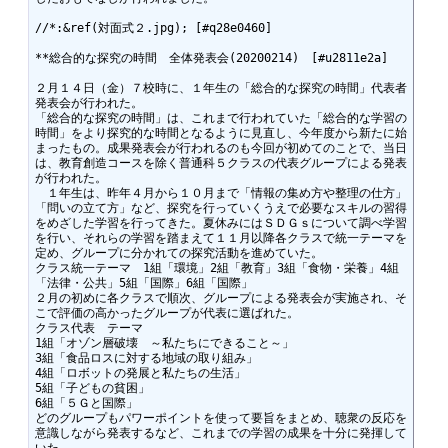
//*:&ref(対面式２.jpg); [#q28e0460]

**総合的な探究の時間　全体発表会(20200214)　[#u2811e2a]

２月１４日（金）７校時に、１年生の「総合的な探究の時間」代表者
発表会が行われた。

「総合的な探究の時間」は、これまで行われていた「総合的な学習の
時間」をより探究的な時間となるように見直し、今年度から新たに始
まったもの。成果発表会が行われるのも今回が初めてのことで、当日
は、教育創造コースを除く普通科５クラスの代表グループによる発表
が行われた。

　１年生は、昨年４月から１０月まで「情報の集め方や整理の仕方」
「問いの立て方」など、探究を行っていくうえで必要なスキルの習得
をめざした学習を行ってきた。夏休みにはＳＤＧｓについて調べ学習
を行い、それらの学習を踏まえて１１月以降各クラスで統一テーマを
定め、グループに分かれての探究活動を進めていた。

クラス統一テーマ　1組「環境」2組「教育」3組「食物・栄養」4組
「法律・公共」5組「国際」6組「国際」

２月の初めに各クラスで順次、グループによる発表会が実施され、そ
こで評価の高かったグループが代表に選ばれた。

クラス代表　テーマ　

1組「オゾン層破壊　～私たちにできること～」

3組「食品ロスに対する地域の取り組み」

4組「ロボットの発展と私たちの生活」　

5組「子どもの貧困」

6組「５Ｇと国際」

どのグループもパワーポイントを使って要旨をまとめ、聴衆の反応を
意識しながら発表するなど、これまでの学習の成果を十分に発揮して