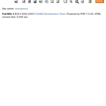
Site admin:
anonymous
PukiWiki 1.5.3
© 2001-2020
PukiWiki Development Team
. Powered by PHP 7.3.20. HTML
convert time: 0.045 sec.