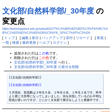
文化部/自然科学部/_30年度
の
変更点
https://www.kagawa-edu.jp/sakadh02/?%CA%B8%B2%BD%C9%F4/%BC%A
B%C1%B3%B2%CA%B3%D8%C9%F4/_30%C7%AF%C5%D9
[
トップ
] [
編集
|
差分
|
バックアップ
|
添付
|
リロード
] [
新規
|
一覧
|
検索
|
最終更新
|
ヘルプ
|
ログイン
]
追加された行は
この色
です。
削除された行は
この色
です。
文化部/自然科学部/_30年度
へ行く。
文化部/自然科学部/_30年度 の差分を削除
[[文化部/自然科学部]]

[[文化部/自然科学部]]
５月現在、部員数は３年生６名、２年生６名、１年生２名です。昨年
より更に大所帯になってしまいました。何を目指しているのか不明な