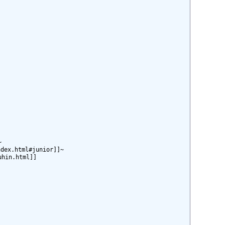


.html#junior]]~

n.html]]
