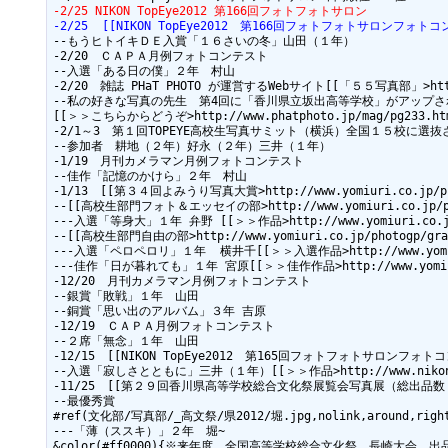
-2/25 NIKON TopEye2012 第166回フォトフォトサロン
-2/25  [[NIKON TopEye2012　第166回フォトフォトサロンフォトコンテスト>
--もうヒトイキＤＥ入賞「１６さいの冬」山田（１年）

-2/20　ＣＡＰＡ月例フォトコンテスト

--入選「ある日の僕」２年　村山

-2/20　雑誌 PHaT PHOTO が運営するWebサイト[[「５５写真部」>http://
--私の好きな写真の先生　第4回に「香川県立坂出高等学校」がアップさ
[[＞＞こちらからどうぞ>http://www.phatphoto.jp/mag/pg233.htm
-2/1～3　第１回TOPEYE高校生写真サミット（横浜）全国１５校に選抜
--参加者　耕地（２年）好永（２年）三井（１年）

-1/19　月刊カメラマン月例フォトコンテスト

--佳作「記憶のかけら」２年　村山

-1/13　[[第３４回よみうり写真大賞>http://www.yomiuri.co.jp/phot
--[[高校生部門フォト＆エッセイの部>http://www.yomiuri.co.jp/photo
---入選「等身大」１年 弁野 [[＞＞作品>http://www.yomiuri.co.jp/ph
--[[高校生部門自由の部>http://www.yomiuri.co.jp/photogp/grand
---入選「ペロペロリ」１年  横井千[[＞＞入選作品>http://www.yomiuri.co
---佳作「日が暮れても」１年 宮原[[＞＞佳作作品>http://www.yomiuri.co.
-12/20　月刊カメラマン月例フォトコンテスト

--銀賞「敗戦」１年　山田

--銅賞「思い出のアルバム」３年 吉原

-12/19　ＣＡＰＡ月例フォトコンテスト

--２席「無念」１年　山田

-12/15　[[NIKON TopEye2012　第165回フォトフォトサロンフォトコンテスト>
--入選「寂しさとともに」三井（１年）[[＞＞作品>http://www.nikon-image.
-11/25　[[第２９回香川県高等学校総合文化祭展覧会写真展（総出品数２１
--最優秀賞

#ref(文化部/写真部/_高文祭/県2012/堀.jpg,nolink,around,rig
---「薄（ススキ）」２年　堀~

&color(#ff0000){※来年度、全国高等学校総合文化祭　長崎大会　出品