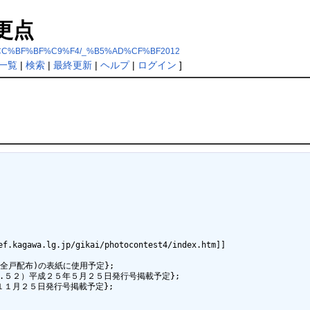
更点
BC%CC%BF%BF%C9%F4/_%B5%AD%CF%BF2012
一覧
|
検索
|
最終更新
|
ヘルプ
|
ログイン
]
wa.lg.jp/gikai/photocontest4/index.htm]]

内全戸配布)の表紙に使用予定};

Vol.５２）平成２５年５月２５日発行号掲載予定};

年１１月２５日発行号掲載予定};
