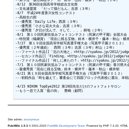
--第３位　坂出高校Ｂチーム　鈴木・山田・横井千・秋山（１年）

-8/12　第36回全国高等学校総合文化祭

--文化連盟賞　「だって猫だもん」吉原（３年）

-8/7　平成24年度香川女性コンテスト

--高校生の部

---優秀賞「Daily Life」西原（３年）

---優秀賞「小さな花火大会」吉原（３年）

---優秀賞「夕日が沈んで、そして、、、」耕地（２年）

-8/1　第１０回民家街並みフォトコンテスト（民家の甲子園）全国大会

--特別賞（蟻継賞）「現在に残る宝物」鈴木・横井千・藤本・秋山・横井
-7/27　第１９回全国高等学校写真選手権大会（写真甲子園２０１２）

--優秀賞（２年連続）　西岡（３年）吉原（３年）村山（２年）

---ファースト作品[[「北の大地と」>http://syakou.jp/2012/judge/f
---セカンド作品[[「Finding」>http://syakou.jp/2012/judge/sec
---ファイナル作品[[「何しに来たの？」>http://syakou.jp/2012/judge
-7/1　第１０回民家街並みフォトコンテスト（民家の甲子園）香川県大会
--最優秀賞「現在に残る宝物」鈴木・横井千・藤本・秋山・横井郁

-6/21 第１９回全国高等学校写真選手権大会（写真甲子園２０１２）

---初戦作品「時を越えて」審査会にて四国ブロック代表校に選出、本戦出場
-4/15 NIKON TopEye2012 第19回先生だけのフォトフォトサロン

Site admin:
anonymous
PukiWiki 1.5.3
© 2001-2020
PukiWiki Development Team
. Powered by PHP 7.3.20. HTML c