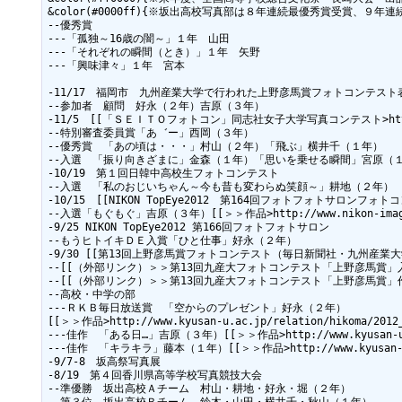
&color(#0000ff){※坂出高校写真部は８年連続最優秀賞受賞、９年連
--優秀賞

---「孤独～16歳の闇～」１年　山田

---「それぞれの瞬間（とき）」１年　矢野

---「興味津々」１年　宮本

-11/17　福岡市　九州産業大学で行われた上野彦馬賞フォトコンテスト
--参加者　顧問　好永（２年）吉原（３年）

-11/5　[[「ＳＥＩＴＯフォトコン」同志社女子大学写真コンテスト>http://www.
--特別審査委員賞「あ゛ー」西岡（３年）

--優秀賞　「あの頃は・・・」村山（２年）「飛ぶ」横井千（１年）

--入選　「振り向きざまに」金森（１年）「思いを乗せる瞬間」宮原（１
-10/19　第１回日韓中高校生フォトコンテスト

--入選　「私のおじいちゃん～今も昔も変わらぬ笑顔～」耕地（２年）

-10/15　[[NIKON TopEye2012　第164回フォトフォトサロンフォトコンテスト>
--入選「もぐもぐ」吉原（３年）[[＞＞作品>http://www.nikon-image.com/
-9/25 NIKON TopEye2012 第166回フォトフォトサロン

--もうヒトイキＤＥ入賞「ひと仕事」好永（２年）

-9/30 [[第13回上野彦馬賞フォトコンテスト（毎日新聞社・九州産業大学　主催）>htt
--[[（外部リンク）＞＞第13回九産大フォトコンテスト「上野彦馬賞」入賞作品>http://
--[[（外部リンク）＞＞第13回九産大フォトコンテスト「上野彦馬賞」作品展>http://w
--高校・中学の部

---ＲＫＢ毎日放送賞　「空からのプレゼント」好永（２年）

[[＞＞作品>http://www.kyusan-u.ac.jp/relation/hikoma/2012_s
---佳作　「ある日…」吉原（３年）[[＞＞作品>http://www.kyusan-u.ac.jp
---佳作　「キラキラ」藤本（１年）[[＞＞作品>http://www.kyusan-u.ac.jp
-9/7-8　坂高祭写真展

-8/19　第４回香川県高等学校写真競技大会

--準優勝　坂出高校Ａチーム　村山・耕地・好永・堀（２年）
