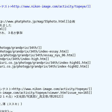
http://www.nikon-image.com/activity/topeye/]]
www.phatphoto.jp/mag/55photo.html]]企画

れました

l]]

され、３名が参加

ogp/grandprix/34th/]] 

gp/grandprix/34th/index-essay.htm]]

otogp/grandprix/34th/essay_nyu_06.htm]]

prix/34th/index-high.htm]]

.jp/photogp/grandprix/34th/index-high01.htm]]

jp/photogp/grandprix/34th/index-high02.htm]]

http://www.nikon-image.com/activity/topeye/]]

com/activity/topeye/viewer.htm?issue_no=165]]

４点）>文化部/写真部/_高文祭/県2012]]

ht,薄（ススキ）)

決定};~
