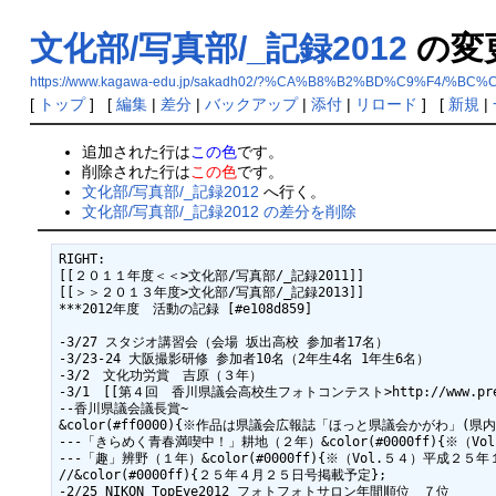
文化部/写真部/_記録2012
の変
https://www.kagawa-edu.jp/sakadh02/?%CA%B8%B2%BD%C9%F4/%
[
トップ
] [
編集
|
差分
|
バックアップ
|
添付
|
リロード
] [
新規
|
追加された行は
この色
です。
削除された行は
この色
です。
文化部/写真部/_記録2012
へ行く。
文化部/写真部/_記録2012 の差分を削除
RIGHT:

[[２０１１年度＜＜>文化部/写真部/_記録2011]]　　

[[＞＞２０１３年度>文化部/写真部/_記録2013]]

***2012年度　活動の記録 [#e108d859]

-3/27 スタジオ講習会（会場 坂出高校 参加者17名）

-3/23-24 大阪撮影研修 参加者10名（2年生4名 1年生6名）

-3/2　文化功労賞　吉原（３年）

-3/1　[[第４回　香川県議会高校生フォトコンテスト>http://www.pref.kaga
--香川県議会議長賞~

&color(#ff0000){※作品は県議会広報誌「ほっと県議会かがわ」(県
---「きらめく青春満喫中！」耕地（２年）&color(#0000ff){※（
---「趣」辨野（１年）&color(#0000ff){※（Vol.５４）平成２５
//&color(#0000ff){２５年４月２５日号掲載予定};
