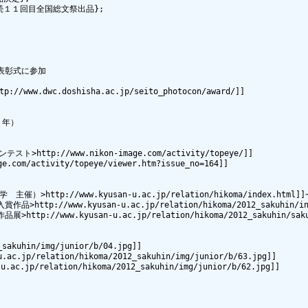
続１１回目全国総文祭出品};

表彰式に参加

dwc.doshisha.ac.jp/seito_photocon/award/]]

年）

http://www.nikon-image.com/activity/topeye/]]

activity/topeye/viewer.htm?issue_no=164]]

p://www.kyusan-u.ac.jp/relation/hikoma/index.html]]~
www.kyusan-u.ac.jp/relation/hikoma/2012_sakuhin/index
ww.kyusan-u.ac.jp/relation/hikoma/2012_sakuhin/sakuhi
akuhin/img/junior/b/04.jpg]]

/relation/hikoma/2012_sakuhin/img/junior/b/63.jpg]]

/relation/hikoma/2012_sakuhin/img/junior/b/62.jpg]]
