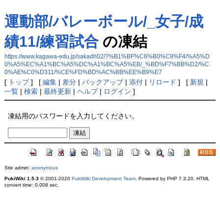
運動部/バレーボール/_女子/成
績11/練習試合
の凍結
https://www.kagawa-edu.jp/sakadh02/?%B1%BF%C6%B0%C9%F4/%A5%D
0%A5%EC%A1%BC%A5%DC%A1%BC%A5%EB/_%BD%F7%BB%D2/%C
0%AE%C0%D311/%CE%FD%BD%AC%BB%EE%B9%E7
[
トップ
] [
編集
|
差分
|
バックアップ
|
添付
|
リロード
] [
新規
|
一覧
|
検索
|
最終更新
|
ヘルプ
|
ログイン
]
凍結用のパスワードを入力してください。
Site admin:
anonymous
PukiWiki 1.5.3
© 2001-2020
PukiWiki Development Team
. Powered by PHP 7.3.20. HTML
convert time: 0.008 sec.