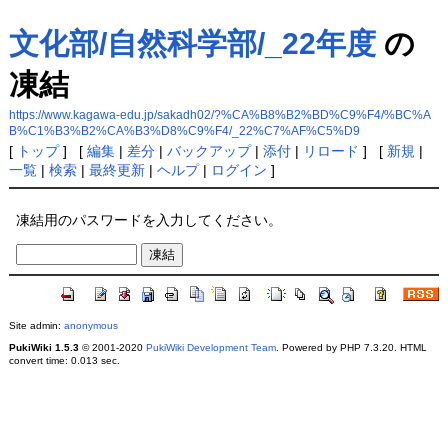
文化部/自然科学部/_22年度
の
凍結
https://www.kagawa-edu.jp/sakadh02/?%CA%B8%B2%BD%C9%F4/%BC%A
B%C1%B3%B2%CA%B3%D8%C9%F4/_22%C7%AF%C5%D9
[
トップ
] [
編集
|
差分
|
バックアップ
|
添付
|
リロード
] [
新規
|
一覧
|
検索
|
最終更新
|
ヘルプ
|
ログイン
]
凍結用のパスワードを入力してください。
Site admin:
anonymous
PukiWiki 1.5.3
© 2001-2020
PukiWiki Development Team
. Powered by PHP 7.3.20. HTML
convert time: 0.013 sec.