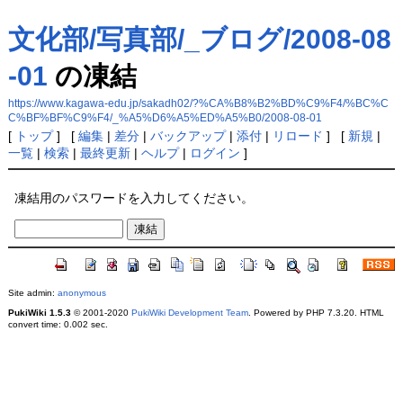
文化部/写真部/_ブログ/2008-08
-01
の凍結
https://www.kagawa-edu.jp/sakadh02/?%CA%B8%B2%BD%C9%F4/%BC%C
C%BF%BF%C9%F4/_%A5%D6%A5%ED%A5%B0/2008-08-01
[
トップ
] [
編集
|
差分
|
バックアップ
|
添付
|
リロード
] [
新規
|
一覧
|
検索
|
最終更新
|
ヘルプ
|
ログイン
]
凍結用のパスワードを入力してください。
Site admin:
anonymous
PukiWiki 1.5.3
© 2001-2020
PukiWiki Development Team
. Powered by PHP 7.3.20. HTML
convert time: 0.002 sec.