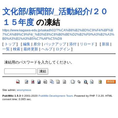
文化部/新聞部/_活動紹介/２０
１５年度
の凍結
https://www.kagawa-edu.jp/sakadh02/?%CA%B8%B2%BD%C9%F4/%BF%B
7%CA%B9%C9%F4/_%B3%E8%C6%B0%BE%D2%B2%F0/%A3%B2%A3%
B0%A3%B1%A3%B5%C7%AF%C5%D9
[
トップ
] [
編集
|
差分
|
バックアップ
|
添付
|
リロード
] [
新規
|
一覧
|
検索
|
最終更新
|
ヘルプ
|
ログイン
]
凍結用のパスワードを入力してください。
Site admin:
anonymous
PukiWiki 1.5.3
© 2001-2020
PukiWiki Development Team
. Powered by PHP 7.3.20. HTML
convert time: 0.065 sec.