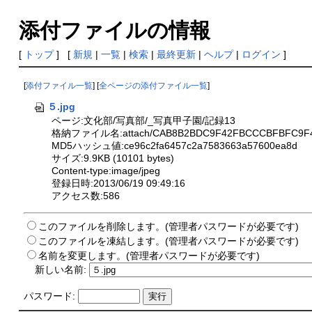
添付ファイルの情報
[
トップ
] [
新規
|
一覧
|
検索
|
最終更新
|
ヘルプ
|
ログイン
]
[
添付ファイル一覧
] [
全ページの添付ファイル一覧
]
５.jpg
ページ:文化部/写真部/_写真甲子園/記録13
格納ファイル名:attach/CAB8B2BDC9F42FBCCCBFBFC9F4
MD5ハッシュ値:ce96c2fa6457c2a7583663a57600ea8d
サイズ:9.9KB (10101 bytes)
Content-type:image/jpeg
登録日時:2013/06/19 09:49:16
アクセス数:586
このファイルを削除します。(管理者パスワードが必要です)
このファイルを凍結します。(管理者パスワードが必要です)
名前を変更します。(管理者パスワードが必要です)
新しい名前:
パスワード: