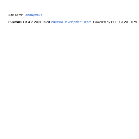
Site admin:
anonymous
PukiWiki 1.5.3
© 2001-2020
PukiWiki Development Team
. Powered by PHP 7.3.20. HTML c