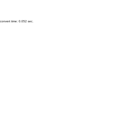
onvert time: 0.052 sec.