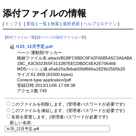
添付ファイルの情報
[
トップ
] [
新規
|
一覧
|
検索
|
最終更新
|
ヘルプ
|
ログイン
]
[
添付ファイル一覧
] [
全ページの添付ファイル一覧
]
Ｈ25_12月予定.pdf
ページ:運動部/サッカー
格納ファイル名:attach/B1BFC6B0C9F42FA5B5A5C3A5ABA
1BC_A3C832355F3132B7EECDBDC4EA2E706466
MD5ハッシュ値:a5ab20a3b6ab58df666a1829b2565b20
サイズ:61.8KB (63300 bytes)
Content-type:application/pdf
登録日時:2013/11/06 17:08:38
アクセス数:749
このファイルを削除します。(管理者パスワードが必要です)
このファイルを凍結します。(管理者パスワードが必要です)
名前を変更します。(管理者パスワードが必要です)
新しい名前: