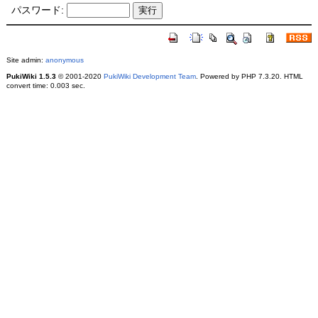
パスワード:
Site admin:
anonymous
PukiWiki 1.5.3
© 2001-2020
PukiWiki Development Team
. Powered by PHP 7.3.20. HTML
convert time: 0.003 sec.