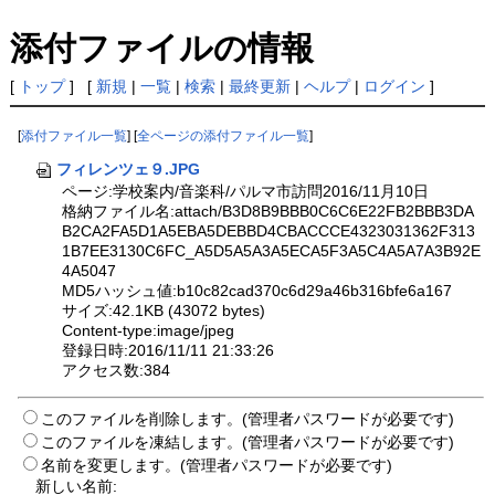
添付ファイルの情報
[
トップ
] [
新規
|
一覧
|
検索
|
最終更新
|
ヘルプ
|
ログイン
]
[
添付ファイル一覧
] [
全ページの添付ファイル一覧
]
フィレンツェ９.JPG
ページ:学校案内/音楽科/パルマ市訪問2016/11月10日
格納ファイル名:attach/B3D8B9BBB0C6C6E22FB2BBB3DA
B2CA2FA5D1A5EBA5DEBBD4CBACCCE4323031362F313
1B7EE3130C6FC_A5D5A5A3A5ECA5F3A5C4A5A7A3B92E
4A5047
MD5ハッシュ値:b10c82cad370c6d29a46b316bfe6a167
サイズ:42.1KB (43072 bytes)
Content-type:image/jpeg
登録日時:2016/11/11 21:33:26
アクセス数:384
このファイルを削除します。(管理者パスワードが必要です)
このファイルを凍結します。(管理者パスワードが必要です)
名前を変更します。(管理者パスワードが必要です)
新しい名前: