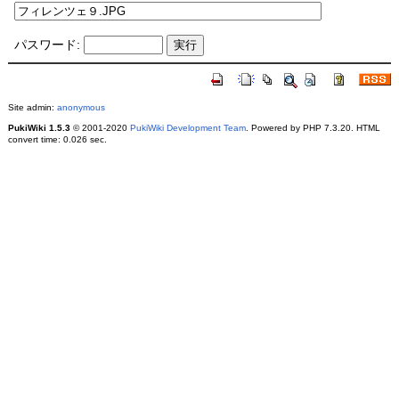
パスワード:
Site admin:
anonymous
PukiWiki 1.5.3
© 2001-2020
PukiWiki Development Team
. Powered by PHP 7.3.20. HTML
convert time: 0.026 sec.