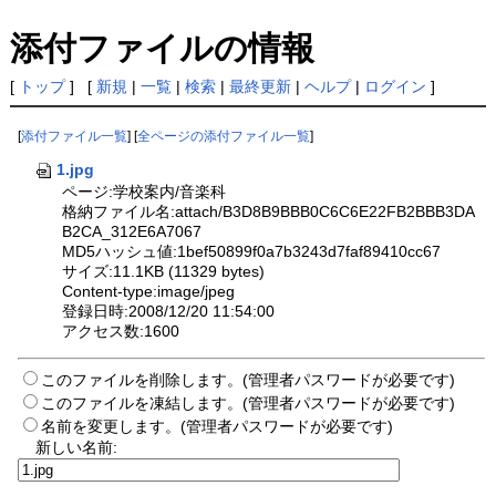
添付ファイルの情報
[
トップ
] [
新規
|
一覧
|
検索
|
最終更新
|
ヘルプ
|
ログイン
]
[
添付ファイル一覧
] [
全ページの添付ファイル一覧
]
1.jpg
ページ:学校案内/音楽科
格納ファイル名:attach/B3D8B9BBB0C6C6E22FB2BBB3DA
B2CA_312E6A7067
MD5ハッシュ値:1bef50899f0a7b3243d7faf89410cc67
サイズ:11.1KB (11329 bytes)
Content-type:image/jpeg
登録日時:2008/12/20 11:54:00
アクセス数:1600
このファイルを削除します。(管理者パスワードが必要です)
このファイルを凍結します。(管理者パスワードが必要です)
名前を変更します。(管理者パスワードが必要です)
新しい名前: