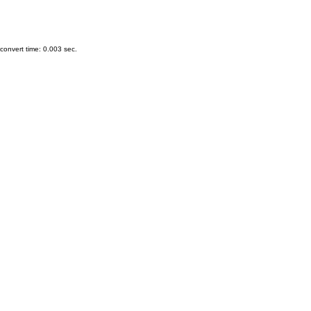
onvert time: 0.003 sec.