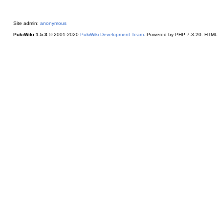
Site admin:
anonymous
PukiWiki 1.5.3
© 2001-2020
PukiWiki Development Team
. Powered by PHP 7.3.20. HTML c