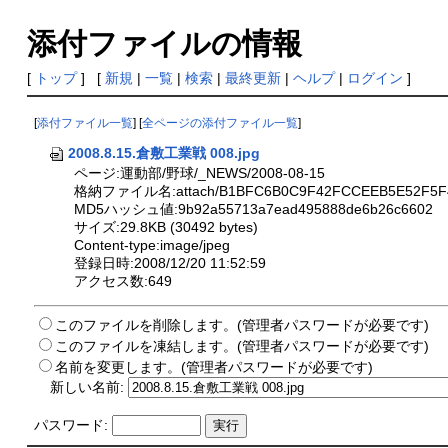
添付ファイルの情報
[
トップ
] [
新規
|
一覧
|
検索
|
最終更新
|
ヘルプ
|
ログイン
]
[
添付ファイル一覧
] [
全ページの添付ファイル一覧
]
2008.8.15.倉敷工業戦 008.jpg
ページ:運動部/野球/_NEWS/2008-08-15
格納ファイル名:attach/B1BFC6B0C9F42FCCEEB5E52F5F4E
MD5ハッシュ値:9b92a55713a7ead495888de6b26c6602
サイズ:29.8KB (30492 bytes)
Content-type:image/jpeg
登録日時:2008/12/20 11:52:59
アクセス数:649
このファイルを削除します。(管理者パスワードが必要です)
このファイルを凍結します。(管理者パスワードが必要です)
名前を変更します。(管理者パスワードが必要です)
新しい名前:
パスワード: