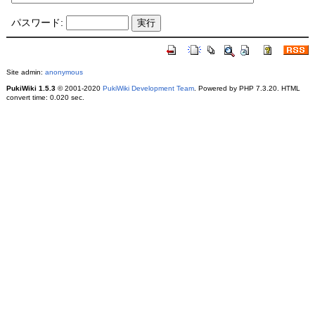
パスワード:
Site admin:
anonymous
PukiWiki 1.5.3
© 2001-2020
PukiWiki Development Team
. Powered by PHP 7.3.20. HTML
convert time: 0.020 sec.