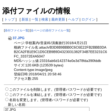
添付ファイルの情報
[
トップ
] [
新規
|
一覧
|
検索
|
最終更新
|
ヘルプ
|
ログイン
]
[
添付ファイル一覧
] [
全ページの添付ファイル一覧
]
37.JPG
ページ:学校案内/音楽科/演奏旅行2018/4月21日
格納ファイル名:attach/B3D8B9BBB0C6C6E22FB2BBB3DA
B2CA2FB1E9C1D5CEB9B9D4323031382F34B7EE3231C6
FC_33372E4A5047
MD5ハッシュ値:23316ab6d142374e0e3d78fda390fddb
サイズ:120.6KB (123539 bytes)
Content-type:image/jpeg
登録日時:2018/04/21 20:58:46
アクセス数:255
このファイルを削除します。(管理者パスワードが必要です)
このファイルを凍結します。(管理者パスワードが必要です)
名前を変更します。(管理者パスワードが必要です)
新しい名前: