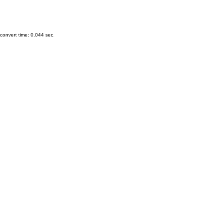
onvert time: 0.044 sec.