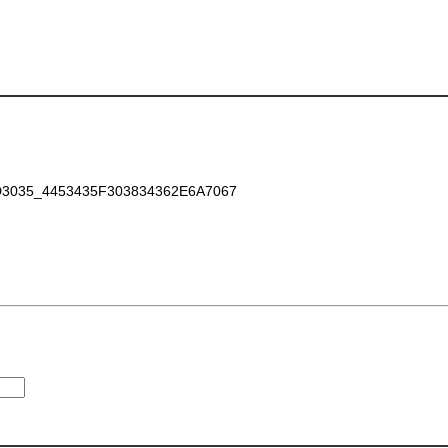
035_4453435F303834362E6A7067