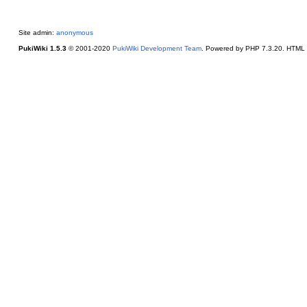
Site admin:
anonymous
PukiWiki 1.5.3
© 2001-2020
PukiWiki Development Team
. Powered by PHP 7.3.20. HTML c