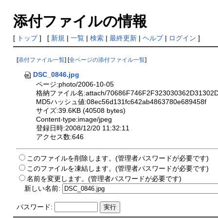
添付ファイルの情報
[
トップ
] [
新規
|
一覧
|
検索
|
最終更新
|
ヘルプ
|
ログイン
]
[
添付ファイル一覧
] [
全ページの添付ファイル一覧
]
DSC_0846.jpg
ページ:photo/2006-10-05
格納ファイル名:attach/70686F746F2F323030362D31302D3
MD5ハッシュ値:08ec56d131fc642ab4863780e689458f
サイズ:39.6KB (40508 bytes)
Content-type:image/jpeg
登録日時:2008/12/20 11:32:11
アクセス数:646
このファイルを削除します。(管理者パスワードが必要です)
このファイルを凍結します。(管理者パスワードが必要です)
名前を変更します。(管理者パスワードが必要です)
新しい名前:
パスワード: