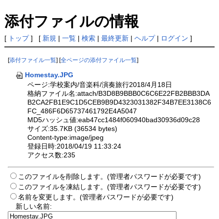
添付ファイルの情報
[
トップ
] [
新規
|
一覧
|
検索
|
最終更新
|
ヘルプ
|
ログイン
]
[
添付ファイル一覧
] [
全ページの添付ファイル一覧
]
Homestay.JPG
ページ:学校案内/音楽科/演奏旅行2018/4月18日
格納ファイル名:attach/B3D8B9BBB0C6C6E22FB2BBB3DA
B2CA2FB1E9C1D5CEB9B9D4323031382F34B7EE3138C6
FC_486F6D65737461792E4A5047
MD5ハッシュ値:eab47cc1484f060940bad30936d09c28
サイズ:35.7KB (36534 bytes)
Content-type:image/jpeg
登録日時:2018/04/19 11:33:24
アクセス数:235
このファイルを削除します。(管理者パスワードが必要です)
このファイルを凍結します。(管理者パスワードが必要です)
名前を変更します。(管理者パスワードが必要です)
新しい名前: