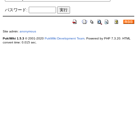
パスワード:
Site admin:
anonymous
PukiWiki 1.5.3
© 2001-2020
PukiWiki Development Team
. Powered by PHP 7.3.20. HTML
convert time: 0.015 sec.