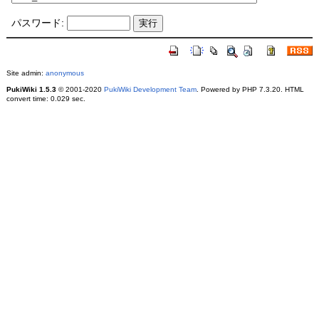
パスワード:
Site admin:
anonymous
PukiWiki 1.5.3
© 2001-2020
PukiWiki Development Team
. Powered by PHP 7.3.20. HTML
convert time: 0.029 sec.