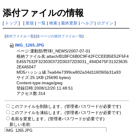
添付ファイルの情報
[
トップ
] [
新規
|
一覧
|
検索
|
最終更新
|
ヘルプ
|
ログイン
]
[
添付ファイル一覧
] [
全ページの添付ファイル一覧
]
IMG_1265.JPG
ページ:運動部/野球/_NEWS/2007-07-01
格納ファイル名:attach/B1BFC6B0C9F42FCCEEB5E52F5F4
E4557532F323030372D30372D3031_494D475F31323635
2E4A5047
MD5ハッシュ値:7ea64e7399ce802a34d116f365b31a93
サイズ:25.1KB (25690 bytes)
Content-type:image/jpeg
登録日時:2008/12/20 11:48:51
アクセス数:314
このファイルを削除します。(管理者パスワードが必要です)
このファイルを凍結します。(管理者パスワードが必要です)
名前を変更します。(管理者パスワードが必要です)
新しい名前: