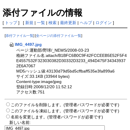
添付ファイルの情報
[
トップ
] [
新規
|
一覧
|
検索
|
最終更新
|
ヘルプ
|
ログイン
]
[
添付ファイル一覧
] [
全ページの添付ファイル一覧
]
IMG_4497.jpg
ページ:運動部/野球/_NEWS/2008-03-23
格納ファイル名:attach/B1BFC6B0C9F42FCCEEB5E52F5F4
E4557532F323030382D30332D3233_494D475F34343937
2E6A7067
MD5ハッシュ値:43130d79d5bd5cffbaff535e3fa899a6
サイズ:33.1KB (33944 bytes)
Content-type:image/jpeg
登録日時:2008/12/20 11:52:12
アクセス数:751
このファイルを削除します。(管理者パスワードが必要です)
このファイルを凍結します。(管理者パスワードが必要です)
名前を変更します。(管理者パスワードが必要です)
新しい名前: