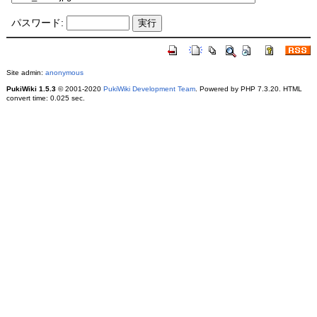
パスワード:
Site admin:
anonymous
PukiWiki 1.5.3
© 2001-2020
PukiWiki Development Team
. Powered by PHP 7.3.20. HTML
convert time: 0.025 sec.