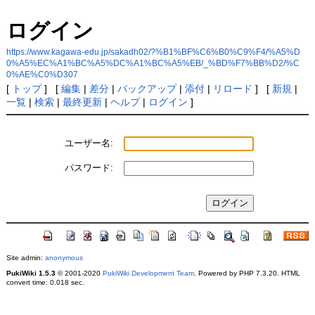
ログイン
https://www.kagawa-edu.jp/sakadh02/?%B1%BF%C6%B0%C9%F4/%A5%D
0%A5%EC%A1%BC%A5%DC%A1%BC%A5%EB/_%BD%F7%BB%D2/%C
0%AE%C0%D307
[
トップ
] [
編集
|
差分
|
バックアップ
|
添付
|
リロード
] [
新規
|
一覧
|
検索
|
最終更新
|
ヘルプ
|
ログイン
]
ユーザー名:
パスワード:
Site admin:
anonymous
PukiWiki 1.5.3
© 2001-2020
PukiWiki Development Team
. Powered by PHP 7.3.20. HTML
convert time: 0.018 sec.