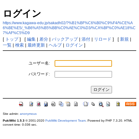
ログイン
https://www.kagawa-edu.jp/sakadh02/?%B1%BF%C6%B0%C9%F4/%CE%A
6%BE%E5/_%B6%A5%B5%BB%C0%AE%C0%D3/%CA%BF%C0%AE18%C
7%AF%C5%D9
[
トップ
] [
編集
|
差分
|
バックアップ
|
添付
|
リロード
] [
新規
|
一覧
|
検索
|
最終更新
|
ヘルプ
|
ログイン
]
ユーザー名:
パスワード:
Site admin:
anonymous
PukiWiki 1.5.3
© 2001-2020
PukiWiki Development Team
. Powered by PHP 7.3.20. HTML
convert time: 0.036 sec.