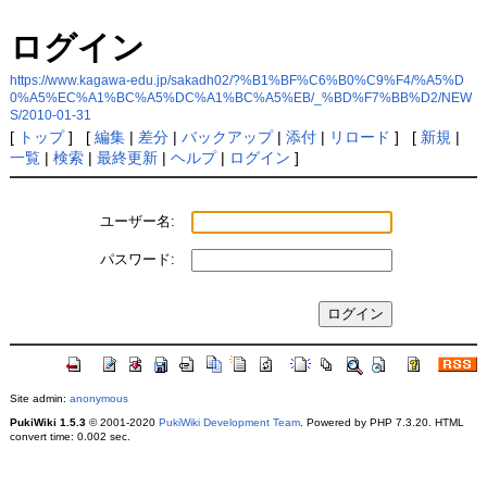
ログイン
https://www.kagawa-edu.jp/sakadh02/?%B1%BF%C6%B0%C9%F4/%A5%D
0%A5%EC%A1%BC%A5%DC%A1%BC%A5%EB/_%BD%F7%BB%D2/NEW
S/2010-01-31
[
トップ
] [
編集
|
差分
|
バックアップ
|
添付
|
リロード
] [
新規
|
一覧
|
検索
|
最終更新
|
ヘルプ
|
ログイン
]
ユーザー名:
パスワード:
Site admin:
anonymous
PukiWiki 1.5.3
© 2001-2020
PukiWiki Development Team
. Powered by PHP 7.3.20. HTML
convert time: 0.002 sec.