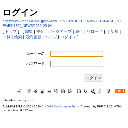
ログイン
https://www.kagawa-edu.jp/sakadh02/?%B1%BF%C6%B0%C9%F4/%CC%E
E%B5%E5/_NEWS/2010-05-04
[
トップ
] [
編集
|
差分
|
バックアップ
|
添付
|
リロード
] [
新規
|
一覧
|
検索
|
最終更新
|
ヘルプ
|
ログイン
]
ユーザー名:
パスワード:
Site admin:
anonymous
PukiWiki 1.5.3
© 2001-2020
PukiWiki Development Team
. Powered by PHP 7.3.20. HTML
convert time: 0.012 sec.