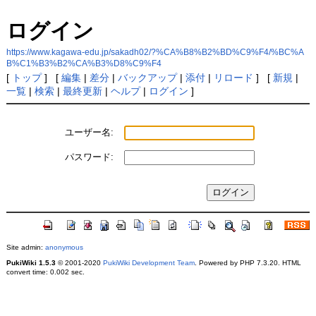
ログイン
https://www.kagawa-edu.jp/sakadh02/?%CA%B8%B2%BD%C9%F4/%BC%A
B%C1%B3%B2%CA%B3%D8%C9%F4
[
トップ
] [
編集
|
差分
|
バックアップ
|
添付
|
リロード
] [
新規
|
一覧
|
検索
|
最終更新
|
ヘルプ
|
ログイン
]
ユーザー名:
パスワード:
Site admin:
anonymous
PukiWiki 1.5.3
© 2001-2020
PukiWiki Development Team
. Powered by PHP 7.3.20. HTML
convert time: 0.002 sec.