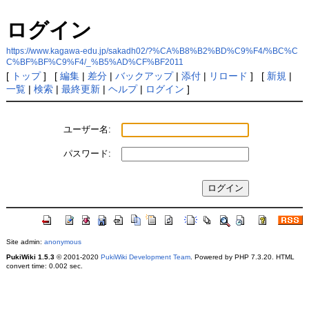
ログイン
https://www.kagawa-edu.jp/sakadh02/?%CA%B8%B2%BD%C9%F4/%BC%C
C%BF%BF%C9%F4/_%B5%AD%CF%BF2011
[
トップ
] [
編集
|
差分
|
バックアップ
|
添付
|
リロード
] [
新規
|
一覧
|
検索
|
最終更新
|
ヘルプ
|
ログイン
]
ユーザー名:
パスワード:
Site admin:
anonymous
PukiWiki 1.5.3
© 2001-2020
PukiWiki Development Team
. Powered by PHP 7.3.20. HTML
convert time: 0.002 sec.