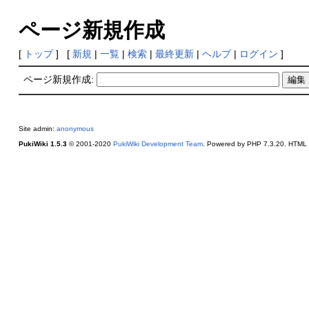
ページ新規作成
[
トップ
] [
新規
|
一覧
|
検索
|
最終更新
|
ヘルプ
|
ログイン
]
ページ新規作成:
Site admin:
anonymous
PukiWiki 1.5.3
© 2001-2020
PukiWiki Development Team
. Powered by PHP 7.3.20. HTML c