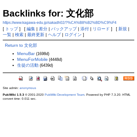
Backlinks for: 文化部
https://www.kagawa-edu.jp/sakadh02/?%CA%B8%B2%BD%C9%F4
[
トップ
] [
編集
|
差分
|
バックアップ
|
添付
|
リロード
] [
新規
|
一覧
|
検索
|
最終更新
|
ヘルプ
|
ログイン
]
Return to 文化部
MenuBar
(1698d)
MenuForMobile
(4448d)
生徒の活動
(6439d)
Site admin:
anonymous
PukiWiki 1.5.3
© 2001-2020
PukiWiki Development Team
. Powered by PHP 7.3.20. HTML
convert time: 0.011 sec.