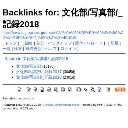
Backlinks for: 文化部/写真部/_
記録2018
https://www.kagawa-edu.jp/sakadh02/?%CA%B8%B2%BD%C9%F4/%BC%C
C%BF%BF%C9%F4/_%B5%AD%CF%BF2018
[
トップ
] [
編集
|
差分
|
バックアップ
|
添付
|
リロード
] [
新規
|
一覧
|
検索
|
最終更新
|
ヘルプ
|
ログイン
]
Return to 文化部/写真部/_記録2018
文化部/写真部
(1617d)
文化部/写真部/_記録2017
(3045d)
文化部/写真部/_記録2019
(2301d)
Site admin:
anonymous
PukiWiki 1.5.3
© 2001-2020
PukiWiki Development Team
. Powered by PHP 7.3.20. HTML
convert time: 0.055 sec.