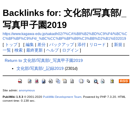
Backlinks for: 文化部/写真部/_
写真甲子園2019
https://www.kagawa-edu.jp/sakadh02/?%CA%B8%B2%BD%C9%F4/%BC%C
C%BF%BF%C9%F4/_%BC%CC%BF%BF%B9%C3%BB%D2%B1%E02019
[
トップ
] [
編集
|
差分
|
バックアップ
|
添付
|
リロード
] [
新規
|
一覧
|
検索
|
最終更新
|
ヘルプ
|
ログイン
]
Return to 文化部/写真部/_写真甲子園2019
文化部/写真部/_記録2019
(2301d)
Site admin:
anonymous
PukiWiki 1.5.3
© 2001-2020
PukiWiki Development Team
. Powered by PHP 7.3.20. HTML
convert time: 0.138 sec.