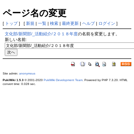
ページ名の変更
[
トップ
] [
新規
|
一覧
|
検索
|
最終更新
|
ヘルプ
|
ログイン
]
文化部/新聞部/_活動紹介/２０１８年度
の名前を変更します。
新しい名前:
Site admin:
anonymous
PukiWiki 1.5.3
© 2001-2020
PukiWiki Development Team
. Powered by PHP 7.3.20. HTML
convert time: 0.028 sec.