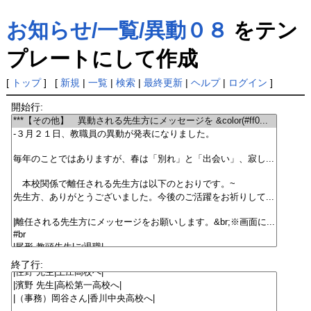
お知らせ/一覧/異動０８
をテン
プレートにして作成
[
トップ
] [
新規
|
一覧
|
検索
|
最終更新
|
ヘルプ
|
ログイン
]
開始行:
終了行: