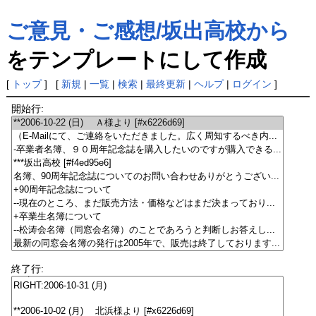
ご意見・ご感想/坂出高校から
をテンプレートにして作成
[
トップ
] [
新規
|
一覧
|
検索
|
最終更新
|
ヘルプ
|
ログイン
]
開始行:
終了行: