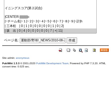
ページ名:
Site admin:
anonymous
PukiWiki 1.5.3
© 2001-2020
PukiWiki Development Team
. Powered by PHP 7.3.20. HTML
convert time: 0.025 sec.